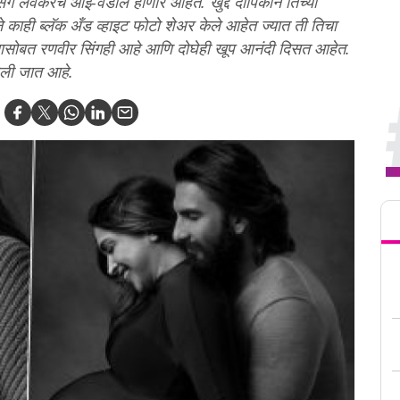
ंग लवकरच आई-वडील होणार आहेत. खुद्द दीपिकाने तिच्या
े काही ब्लॅक अँड व्हाइट फोटो शेअर केले आहेत ज्यात ती तिचा
िच्यासोबत रणवीर सिंगही आहे आणि दोघेही खूप आनंदी दिसत आहेत.
िली जात आहे.
Tren