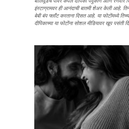
बॉलिवूडचे पॉवर कपल दीपिका पदुकोण आणि रणवीर सि
इंस्टाग्रामवर ही आनंदाची बातमी शेअर केली आहे. तिन
बेबी बंप फ्लाँट करताना दिसत आहे. या फोटोंमध्ये त
दीपिकाच्या या फोटोंना सोशल मीडियावर खूप पसंती द