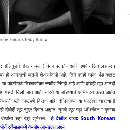
kone Flaunts Baby Bump
:
बॉलिवूडचे पॉवर कपल दीपिका पदुकोण आणि रणवीर सिंग लवकरच
ामवर ही आनंदाची बातमी शेअर केली आहे. तिने काही ब्लॅक अँड व्हाइट
या फोटोंमध्ये तिच्यासोबत रणवीर सिंगही आहे आणि दोघेही खूप आनंदी
खूप पसंती दिली जात आहे. चाहते या जोडप्याचे अभिनंदन करत आहेत
रेग्नन्सी ग्लो स्पष्टपणे दिसत आहे. दीपिकाच्या या फोटोंवर चाहत्यांनी
्ही दोघेही खूप सुंदर दिसत आहात. तुमचे खूप खूप अभिनंदन." दुसऱ्या
दोघांना खूप खूप शुभेच्छा."
हे देखील वाचा: South Korean
स्कँडलमध्ये के-पॉप आयडल्स लक्ष्य