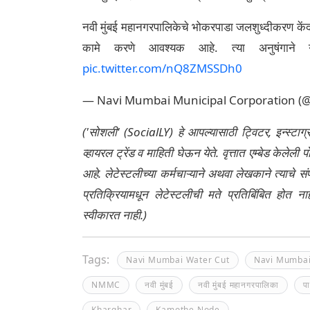
नवी मुंबई महानगरपालिकेचे भोकरपाडा जलशुध्दीकरण केंद्
कामे करणे आवश्यक आहे. त्या अनुषंगाने
pic.twitter.com/nQ8ZMSSDh0
— Navi Mumbai Municipal Corporation 
('सोशली' (SocialLY) हे आपल्यासाठी ट्विटर, इन्स्टाग
व्हायरल ट्रेंड व माहिती घेऊन येते. वृत्तात एम्बेड केल
आहे. लेटेस्टलीच्या कर्मचाऱ्याने अथवा लेखकाने त्याचे स
प्रतिक्रियामधून लेटेस्टलीची मते प्रतिबिंबित होत 
स्वीकारत नाही.)
Tags:
Navi Mumbai Water Cut
Navi Mumba
NMMC
नवी मुंबई
नवी मुंबई महानगरपालिका
प
Kharghar
Kamothe Node