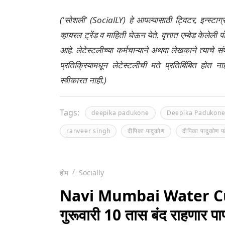
('सोशली' (SocialLY) हे आपल्यासाठी ट्विटर, इन्स्टाग
व्हायरल ट्रेंड व माहिती घेऊन येते. वृत्तात एम्बेड केल
आहे. लेटेस्टलीच्या कर्मचाऱ्याने अथवा लेखकाने त्याचे स
प्रतिक्रियामधून लेटेस्टलीची मते प्रतिबिंबित होत 
स्वीकारत नाही.)
Tags:
deepika padukone
Deepika Padukon
ranveer singh
दीपिका पादुकोण
दीपिका पादुकोण 
होम
Socially
Navi Mumbai Water Cut
गुरूवारी 10 तास बंद राहणार प