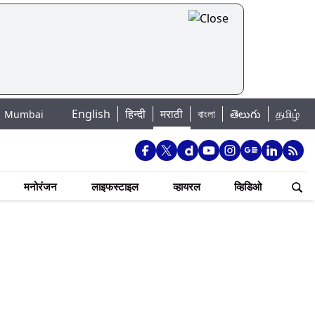
English
हिन्दी
मराठी
বাংলা
తెలుగు
தமிழ்
ake Water Levels: मुंबई पाणीपुरवठा अपडेट: शहरातील 7 तलावांमधील जलसाठा 88.93
मनोरंजन
लाइफस्टाइल
व्हायरल
व्हिडिओ