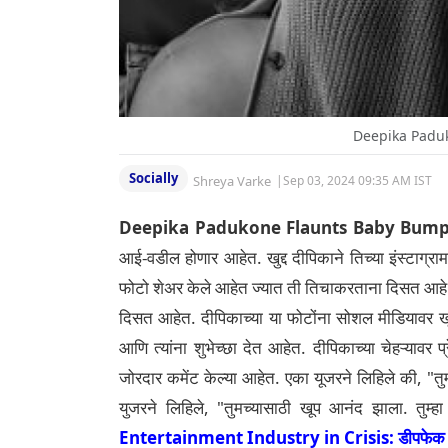
Deepika Padu
Socially
Shreya Varke
|
Sep 03, 2024 09:35 AM IST
Deepika Padukone Flaunts Baby Bump
आई-वडील होणार आहेत. खुद्द दीपिकाने तिच्या इंस्टाग्र
फोटो शेअर केले आहेत ज्यात ती तिचाकरताना दिसत आहे. 
दिसत आहेत.
दीपिकाच्या या फोटोंना सोशल मीडियावर 
आणि त्यांना शुभेच्छा देत आहेत. दीपिकाच्या चेहऱ्यावर प्
जोरदार कमेंट केल्या आहेत. एका यूजरने लिहिले की, "तुम
युजरने लिहिले, "तुमच्यासाठी खूप आनंद झाला. तुम्हा 
Entertainment Industry in Crisis: डीपफेक पोर्न 