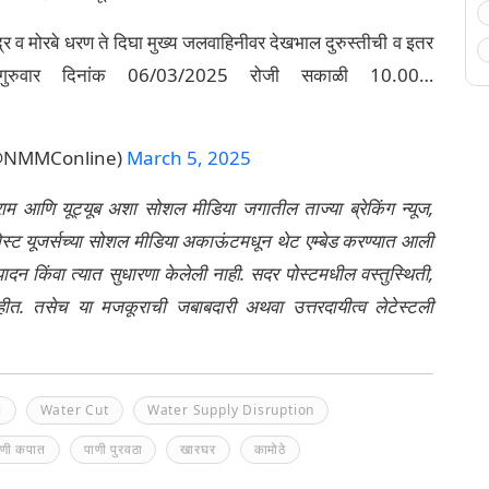
र व मोरबे धरण ते दिघा मुख्य जलवाहिनीवर देखभाल दुरुस्तीची व इतर
 गुरुवार दिनांक 06/03/2025 रोजी सकाळी 10.00…
(@NMMConline)
March 5, 2025
्राम आणि यूट्यूब अशा सोशल मीडिया जगातील ताज्या ब्रेकिंग न्यूज,
ेली पोस्ट यूजर्सच्या सोशल मीडिया अकाऊंटमधून थेट एम्बेड करण्यात आली
ंपादन किंवा त्यात सुधारणा केलेली नाही. सदर पोस्टमधील वस्तुस्थिती,
नाहीत. तसेच या मजकूराची जबाबदारी अथवा उत्तरदायीत्व लेटेस्टली
i
Water Cut
Water Supply Disruption
ाणी कपात
पाणी पुरवठा
खारघर
कामोठे