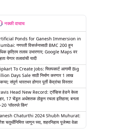
नक्की वाचाच
rtificial Ponds for Ganesh Immersion in
umbai: गणपती विसर्जनासाठी BMC 200 हून
धिक कृत्रिम तलाव उभारणार; Google Maps वर
हता येणार तलावांची यादी
lipkart To Create Jobs: फ्लिपकार्ट आगामी Big
illion Days Sale साठी निर्माण करणार 1 लाख
कऱ्या; संपूर्ण भारतभर होणार पूर्ती केंद्रांचा विस्तार
ravis Head New Record: ट्रॅव्हिस हेडने केला
हर, 17 चेंडूत अर्धशतक ठोकून रचला इतिहास; बनला
-20 'पॉवरप्ले किंग'
anesh Chaturthi 2024 Shubh Muhurat:
ेश चतुर्थीनिमित्त जाणून घ्या, शहरनिहाय पूजेच्या वेळा