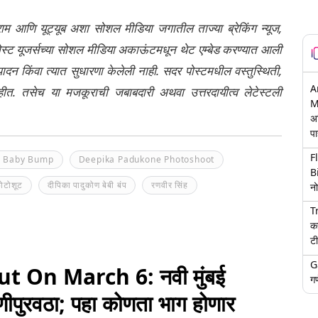
्राम आणि यूट्यूब अशा सोशल मीडिया जगातील ताज्या ब्रेकिंग न्यूज,
ेली पोस्ट यूजर्सच्या सोशल मीडिया अकाऊंटमधून थेट एम्बेड करण्यात आली
ंपादन किंवा त्यात सुधारणा केलेली नाही. सदर पोस्टमधील वस्तुस्थिती,
A
नाहीत. तसेच या मजकूराची जबाबदारी अथवा उत्तरदायीत्व लेटेस्टली
M
अ
पा
F
e Baby Bump
Deepika Padukone Photoshoot
B
फोटोशूट
दीपिका पादुकोण बेबी बंप
रणवीर सिंह
नो
T
क
टी
G
 On March 6: नवी मुंबई
गण
ाणीपुरवठा; पहा कोणता भाग होणार