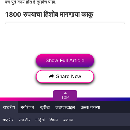
पण पुढे काय होतंं हे तुम्हीच पाहा.
1800 रुपयाचा हिशोब मागणार्‍या काकु
Show Full Article
Share Now
राष्ट्रीय
मनोरंजन
क्रीडा
लाइफस्टाइल
ठळक बातम्या
View this post on Instagram
राष्ट्रीय
राजकीय
माहिती
शिक्षण
बातम्या