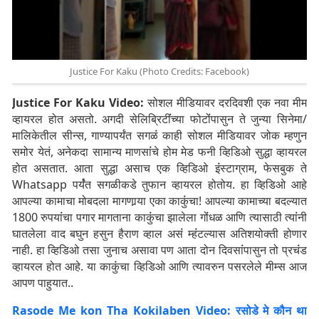
Justice For Kaku (Photo Credits: Facebook)
Justice For Kaku Video:
सोशल मीडियावर दरदिवशी एक नवा मीम
व्हायरल होत असतो. अगदी सेलिब्रिटींंच्या फोटोंंपासुन ते जुन्या सिनेमा/
मालिकेतील सीन्स, गाण्यापर्यंत सगळंं काही सोशल मीडियावर जोक म्हणुन
समोर येतं, अनेकदा सामान्य माणसांंचे होम मेड फनी व्हिडिओ सुद्धा व्हायरल
होत असतात. आता सुद्धा असाच एक व्हिडिओ इंंस्टाग्राम, फेसबुक ते
Whatsapp पर्यंंत सगळीकडे तुफान व्हायरल होतोय. हा व्हिडिओ आहे
आपल्या कामाचा मोबदला मागणार्‍या एका काकुंंचा! आपल्या कामाच्या बदल्यात
1800 रुपयांंचा पगार मागताना काकुंंचा झालेला गोंंधळ आणि त्यासाठी त्यांंनी
घातलेला वाद बघुन हसुन हैराण व्हाल असंं म्हंंटल्यास अतिशयोक्ती होणार
नाही. हा व्हिडिओ तसा जुनाच असावा पण आता दोन दिवसांंपासुन तो प्रचंंड
व्हायरल होत आहे. या काकुंंचा व्हिडिओ आणि त्यावरुन पसरलेले मीम्स आज
आपण पाहुयात..
Rasode Me kon Tha Kokilaben Video: रसोडे मे कौन था