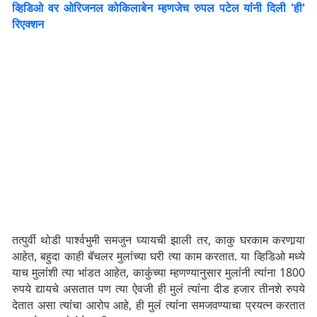
व्हिडिओ वर ओरिजनल कोकिलाबेन म्हणजेच रुपल पटेल यांंनी दिली 'ही'
रिएक्शन
तत्पुर्वी थोडी पार्श्वभुमी समजुन घ्यायची झाली तर, काकु घरकाम करणार्‍या
आहेत, बहुदा काही बॅचलर मुलांंच्या घरी त्या काम करतात. या व्हिडिओ मध्ये
याच मुलांंशी त्या भांंडत आहेत, काकुंंच्या म्हणण्यानुसार मुलांंनी त्यांंना 1800
रुपये द्यायचे असतात पण त्या ऐवजी ही मुलंं त्यांंना दीड हजार तीनशे रुपये
देतात असा त्यांंचा आरोप आहे, ही मुलंं त्यांंना समजवण्याचा प्रयत्न करतात