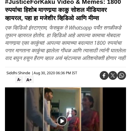
#JusticeForKaku Video & Memes: 1800
रुपयांंचा हिशोब मागणार्‍या काकु सोशल मीडियावर
व्हायरल, पहा हा मजेशीर व्हिडिओ आणि मीम्स
एक व्हिडिओ इंंस्टाग्राम, फेसबुक ते Whatsapp पर्यंंत सगळीकडे
तुफान व्हायरल होतोय. हा व्हिडिओ आहे आपल्या कामाचा मोबदला
मागणार्‍या एका काकुंंचा! आपल्या कामाच्या बदल्यात 1800 रुपयांंचा
पगार मागताना काकुंंचा झालेला गोंंधळ आणि त्यासाठी त्यांंनी घातलेला
वाद बघुन हसुन हैराण व्हाल असंं म्हंंटल्यास अतिशयोक्ती होणार नाही
Siddhi Shinde
|
Aug 30, 2020 06:36 PM IST
A+
A-