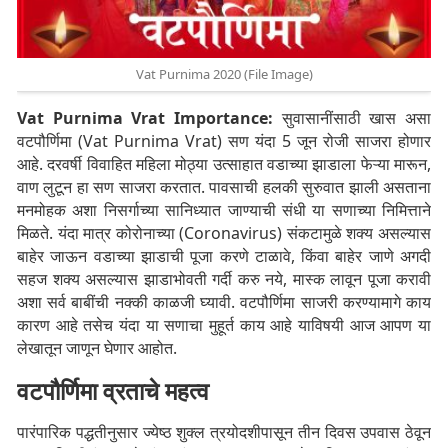
Vat Purnima 2020 (File Image)
Vat Purnima Vrat Importance:
सुवासानींसाठी खास असा
वटपौर्णिमा (Vat Purnima Vrat) सण यंदा 5 जून रोजी साजरा होणार
आहे. दरवर्षी विवाहित महिला मोठ्या उत्साहात वडाच्या झाडाला फेऱ्या मारून,
वाण लुटून हा सण साजरा करतात. पावसाची हलकी सुरुवात झाली असताना
मनमोहक अशा निसर्गाच्या सानिध्यात जाण्याची संधी या सणाच्या निमित्ताने
मिळते. यंदा मात्र कोरोनाच्या (Coronavirus) संकटामुळे शक्य असल्यास
बाहेर जाऊन वडाच्या झाडाची पूजा करणे टाळावे, किंवा बाहेर जाणे अगदी
सहज शक्य असल्यास झाडाभोवती गर्दी करु नये, मास्क लावून पूजा करावी
अशा सर्व बाबींची नक्की काळजी घ्यावी. वटपौर्णिमा साजरी करण्यामागे काय
कारण आहे तसेच यंदा या सणाचा मुहूर्त काय आहे याविषयी आज आपण या
लेखातून जाणून घेणार आहोत.
वटपौर्णिमा व्रताचे महत्व
पारंपारिक पद्धतीनुसार ज्येष्ठ शुक्ल त्रयोदशीपासून तीन दिवस उपवास ठेवून