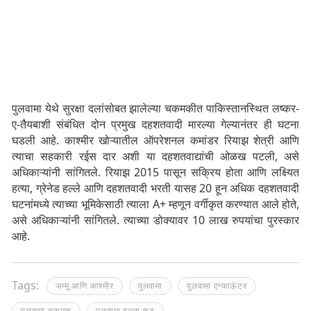
पुलवामा येथे सुरक्षा दलांसोबत झालेल्या चकमकीत पाकिस्तानस्थित लष्कर-
ए-तैयबाशी संबंधित दोन प्रमुख दहशतवादी मारल्या गेल्यानंतर ही घटना
घडली आहे. काश्मीर खोऱ्यातील ऑपरेशनल कमांडर रियाझ शेत्री आणि
त्याचा सहकारी रईस दार अशी या दहशतवाद्यांची ओळख पटली, असे
अधिकाऱ्यांनी सांगितले. रियाझ 2015 पासून सक्रिय होता आणि लक्ष्यित
हत्या, ग्रेनेड हल्ले आणि दहशतवादी भरती यासह 20 हून अधिक दहशतवादी
घटनांमध्ये त्याच्या भूमिकेसाठी त्याला A+ म्हणून वर्गीकृत करण्यात आले होते,
असे अधिकाऱ्यांनी सांगितले. त्याच्या डोक्यावर 10 लाख रुपयांचा पुरस्कार
आहे.
Tags:
जम्मू आणि काश्मीर
पुलवामा
पुलवामा एन्काऊंटर
पुलवामा चकमक
पुलवामा हल्ला कट