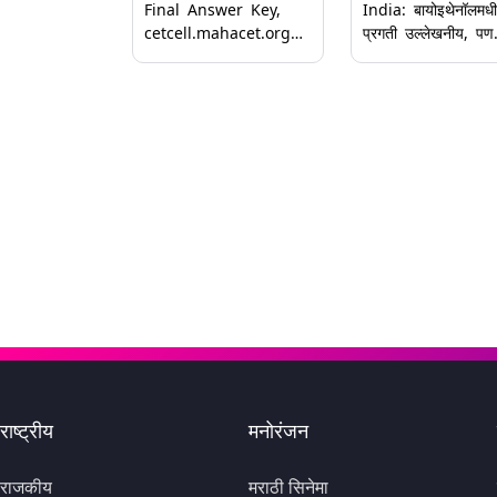
Final Answer Key,
India: बायोइथेनॉलमध
cetcell.mahacet.org
प्रगती उल्लेखनीय, पण
वर जारी; 28 प्रश्नांसाठी
बायो-CNG साठी धोरणा
मिळणार ग्रेस मार्क
गतीची गरज
राष्ट्रीय
मनोरंजन
राजकीय
मराठी सिनेमा