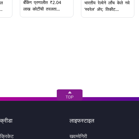
बँकिंग प्रणालीत ₹2.04
ील
भारतीय रेल्वेने लाँच केले नवे
लाख कोटींची तरलता
‘स्वरेल’ ॲप; तिकीट
शिल्लक, RBI च्या लाभांश
त्मक
बुकिंगपासून ट्रेनमध्ये जेवण
निर्णयापूर्वीच अपेक्षा वाढल्या
ऑर्डर करण्यापर्यंत सर्व सेवा
एकाच ठिकाणी उपलब्ध,
जाणून घ्या सविस्तर
क्रीडा
लाइफस्टाइल
क्रिकेट
खवय्येगिरी