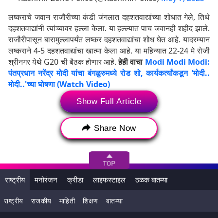
लष्कराचे जवान राजौरीच्या कंडी जंगलात दहशतवाद्यांच्या शोधात गेले, तिथे
दहशतवाद्यांनी त्यांच्यावर हल्ला केला. या हल्ल्यात पाच जवानही शहीद झाले.
राजौरीपासून बारामुल्लापर्यंत लष्कर दहशतवाद्यांचा शोध घेत आहे. यादरम्यान
लष्कराने 4-5 दहशतवाद्यांचा खात्मा केला आहे. या महिन्यात 22-24 मे रोजी
श्रीनगर येथे G20 ची बैठक होणार आहे.
हेही वाचा
Modi Modi Modi:
पंतप्रधान नरेंद्र मोदी यांचा बंगळुरुमध्ये रोड शो, कार्यकर्त्यांकडून 'मोदी..
मोदी..'च्या घोषणा (Watch Video)
Show Full Article
हे लक्षात घेऊन लष्कराकडून कारवाई सुरू आहे. रविवारी एकाही
दहशतवाद्याशी सामना झाला नसल्याचे लष्कराने सांगितले. लष्कराच्या
कारवाईचा आज तिसरा दिवस आहे. संरक्षण मंत्री राजनाथ सिंह आणि
Share Now
लष्करप्रमुख मनोज पांडेही शनिवारी येथे पोहोचले. राजौरी येथील 25
इन्फंट्री डिव्हिजनच्या दौऱ्यावर त्यांनी नियंत्रण रेषेच्या सुरक्षेचाही आढावा
घेतला. संरक्षणमंत्र्यांसोबत जम्मू-काश्मीरचे एलजी मनोज सिन्हाही उपस्थित
होते.
राष्ट्रीय
मनोरंजन
क्रीडा
लाइफस्टाइल
ठळक बातम्या
राष्ट्रीय
राजकीय
माहिती
शिक्षण
बातम्या