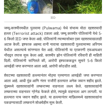
IED
जम्मू-काश्मीरमधील पुलवामा (
Pulwama
) येथे संभाव्य मोठा दहशतवादी
हल्ला (T
errorist attack
) टळला आहे. जम्मू काश्मीर पोलिसांनी येथे 5-
6 किलो IED जप्त केला आहे. पोलिसांनी त्याच्यासोबत एका दहशतवाद्यालाही
अटक केली. इश्फाक अहमद वानी नावाचा दहशतवादी पुलवामाच्या अरिगाम
येथील असल्याचे सांगण्यात येत आहे. पोलिसांनी या प्रकरणी एफआयआर
नोंदवून तपास सुरू केला आहे. काश्मीर झोन पोलिसांनी रविवारी ही माहिती
दिली. पोलिसांनी सांगितले की, आरोपी इश्फाककडून सुमारे 5-6 किलो
आयईडी जप्त करण्यात आला आहे. आरोपी कोठडीत आहे.
शेवटच्या दहशतवादी हल्ल्यानंतर मोठ्या प्रमाणात आयईडी जप्त करण्यात
आला आहे. आधी पुंछ आणि नंतर राजौरी हल्ल्यात अनेक जवान शहीद झाले.
पूंछमध्ये दहशतवाद्यांनी लष्कराच्या वाहनाला लक्ष्य केले. दहशतवाद्यांनी
लष्कराच्या वाहनावर ग्रेनेड फेकले होते, त्यामुळे वाहनाला आग लागली. या
हल्ल्यात पाच जवान शहीद झाले. या हल्ल्यानंतर माछिलमध्ये दहशतवाद्यांना
पकडण्यासाठी लष्कराने शोधमोहीम सुरू केली.