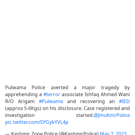
Pulwama Police averted a major tragedy by
apprehending a
#terror
associate Ishfaq Ahmed Wani
R/O Arigam
#Pulwama
and recovering an
#IED
(approx 5-6Kgs) on his disclosure. Case registered and
investigation started.
@JmuKmrPolice
pic.twitter.com/DfGykYVL4p
— Kashmir Zone Police (@KashmirPolice)
May 7, 2023