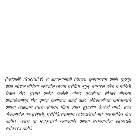
('सोशली' (SocialLY) हे आपल्यासाठी ट्विटर, इन्स्टाग्राम आणि यूट्यूब
अशा सोशल मीडिया जगातील ताज्या ब्रेकिंग न्यूज, व्हायरल ट्रेंड व माहिती
घेऊन येते. वृत्तात एम्बेड केलेली पोस्ट यूजर्सच्या सोशल मीडिया
अकाऊंटमधून थेट एम्बेड करण्यात आली आहे. लेटेस्टलीच्या कर्मचाऱ्याने
अथवा लेखकाने त्याचे संपादन किंवा त्यात सुधारणा केलेली नाही. सदर
पोस्टमधील वस्तुस्थिती, प्रतिक्रियामधून लेटेस्टलीची मते प्रतिबिंबित होत
नाहीत. तसेच या मजकूराची जबाबदारी अथवा उत्तरदायीत्व लेटेस्टली
स्वीकारत नाही.)