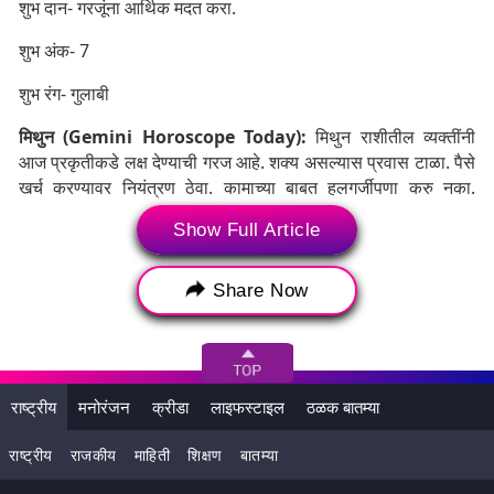
शुभ दान- गरजूंना आर्थिक मदत करा.
शुभ अंक- 7
शुभ रंग- गुलाबी
मिथुन (Gemini Horoscope Today):
मिथुन राशीतील व्यक्तींनी
आज प्रकृतीकडे लक्ष देण्याची गरज आहे. शक्य असल्यास प्रवास टाळा. पैसे
खर्च करण्यावर नियंत्रण ठेवा. कामाच्या बाबत हलगर्जीपणा करु नका.
कोणत्याही नवीन कामाचे आज नियोजन करू नका.
Show Full Article
Share Now
राष्ट्रीय
मनोरंजन
क्रीडा
लाइफस्टाइल
ठळक बातम्या
राष्ट्रीय
राजकीय
माहिती
शिक्षण
बातम्या