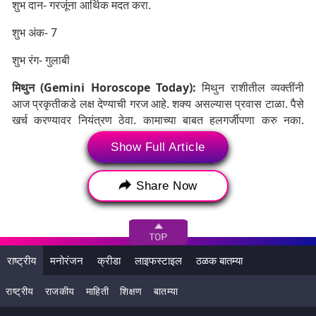
शुभ दान- गरजूंना आर्थिक मदत करा.
शुभ अंक- 7
शुभ रंग- गुलाबी
मिथुन (Gemini Horoscope Today):
मिथुन राशीतील व्यक्तींनी
आज प्रकृतीकडे लक्ष देण्याची गरज आहे. शक्य असल्यास प्रवास टाळा. पैसे
खर्च करण्यावर नियंत्रण ठेवा. कामाच्या बाबत हलगर्जीपणा करु नका.
कोणत्याही नवीन कामाचे आज नियोजन करू नका.
Show Full Article
Share Now
राष्ट्रीय
मनोरंजन
क्रीडा
लाइफस्टाइल
ठळक बातम्या
राष्ट्रीय
राजकीय
माहिती
शिक्षण
बातम्या