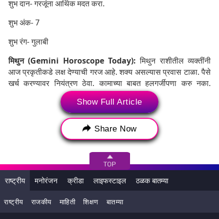
शुभ दान- गरजूंना आर्थिक मदत करा.
शुभ अंक- 7
शुभ रंग- गुलाबी
मिथुन (Gemini Horoscope Today):
मिथुन राशीतील व्यक्तींनी
आज प्रकृतीकडे लक्ष देण्याची गरज आहे. शक्य असल्यास प्रवास टाळा. पैसे
खर्च करण्यावर नियंत्रण ठेवा. कामाच्या बाबत हलगर्जीपणा करु नका.
कोणत्याही नवीन कामाचे आज नियोजन करू नका.
Show Full Article
Share Now
राष्ट्रीय
मनोरंजन
क्रीडा
लाइफस्टाइल
ठळक बातम्या
राष्ट्रीय
राजकीय
माहिती
शिक्षण
बातम्या