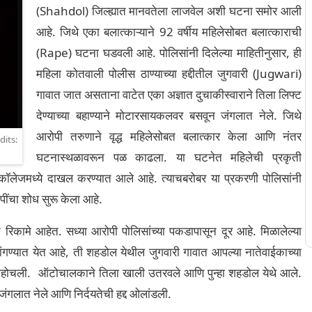
(Shahdol) जिल्ह्यात मानवतेला लाजवेल अशी घटना समोर आली
आहे. जिथे एका बलात्काऱ्याने 92 वर्षीय महिलेसोबत बलात्काराची
(Rape) घटना घडवली आहे. पोलिसांनी दिलेल्या माहितीनुसार, ही
महिला कोतवाली पोलीस ठाण्याच्या हद्दीतील जुगवारी (Jugwari)
गावात जात असताना वाटेत एका अज्ञात दुचाकीस्वाराने तिला लिफ्ट
देण्याच्या बहाण्याने मोटारसायकलवर बसवून जंगलात नेले. जिथे
आरोपी तरुणाने वृद्ध महिलेसोबत बलात्कार केला आणि नंतर
dits:
घटनास्थळावरून पळ काढला. या घटनेत महिलेची प्रकृती
ेजमध्ये दाखल करण्यात आले आहे. त्याचबरोबर या प्रकरणी पोलिसांनी
पींचा शोध सुरू केला आहे.
रिकामे आहेत. सध्या आरोपी पोलिसांच्या पकडापासून दूर आहे. मिळालेल्या
ंगण्यात येत आहे, ती शहडोल येथील जुगवारी गावात आपल्या नातेवाईकाच्या
 पोहोचली. ऑटोचालकाने तिला खाली उतरवले आणि पुन्हा शहडोल येथे आले.
ा जंगलात नेले आणि निर्दयतेची हद्द ओलांडली.