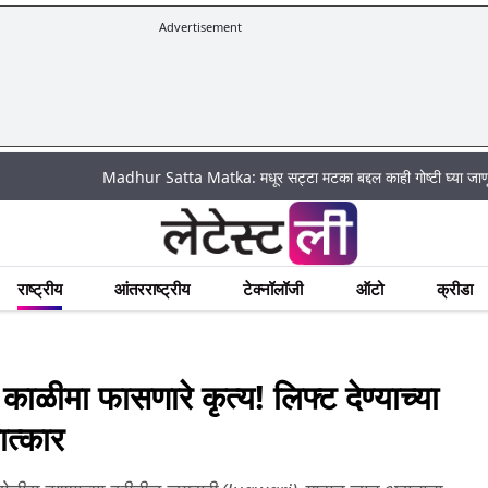
Advertisement
|
Madhur Satta Matka: मधूर सट्टा मटका बद्दल काही गोष्टी घ्या जाणून !
अच
राष्ट्रीय
आंतरराष्ट्रीय
टेक्नॉलॉजी
ऑटो
क्रीडा
मा फासणारे कृत्य! लिफ्ट देण्याच्या
ात्कार