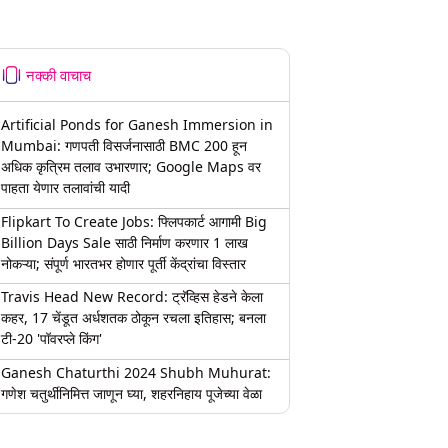
नक्की वाचाच
Artificial Ponds for Ganesh Immersion in
Mumbai: गणपती विसर्जनासाठी BMC 200 हून
अधिक कृत्रिम तलाव उभारणार; Google Maps वर
पाहता येणार तलावांची यादी
Flipkart To Create Jobs: फ्लिपकार्ट आगामी Big
Billion Days Sale साठी निर्माण करणार 1 लाख
नोकऱ्या; संपूर्ण भारतभर होणार पूर्ती केंद्रांचा विस्तार
Travis Head New Record: ट्रॅव्हिस हेडने केला
कहर, 17 चेंडूत अर्धशतक ठोकून रचला इतिहास; बनला
टी-20 'पॉवरप्ले किंग'
Ganesh Chaturthi 2024 Shubh Muhurat:
गणेश चतुर्थीनिमित्त जाणून घ्या, शहरनिहाय पूजेच्या वेळा