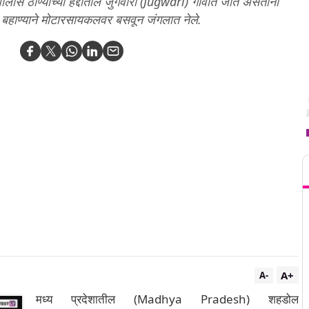
 पोलीस ठाण्याच्या हद्दीतील जुगवारी (Jugwari) गावात जात असताना
्या बहाण्याने मोटारसायकलवर बसवून जंगलात नेले.
T
A+
A-
मध्य प्रदेशातील (Madhya Pradesh) शहडोल