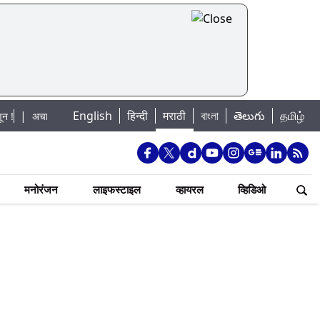
English
हिन्दी
मराठी
বাংলা
తెలుగు
தமிழ்
ानक पूराचा धोका: खडकवासला धरणातून मुठानदी पात्रात विसर्ग सुरु; नागरिकांना नदीपात्र
मनोरंजन
लाइफस्टाइल
व्हायरल
व्हिडिओ