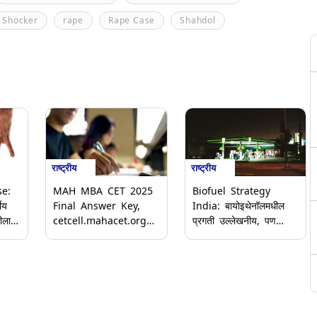
 Shocker
rape
Rape Case
Shahdol
राष्ट्रीय
राष्ट्रीय
e:
MAH MBA CET 2025
Biofuel Strategy
ीय
Final Answer Key,
India: बायोइथेनॉलमधील
ीला
cetcell.mahacet.org
प्रगती उल्लेखनीय, पण
वर जारी; 28 प्रश्नांसाठी
बायो-CNG साठी धोरणात्मक
मिळणार ग्रेस मार्क
गतीची गरज