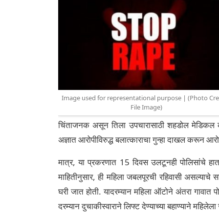
Image used for representational purpose | (Photo Cre
File Image)
चिंताजनक असून तिला उपचारासाठी शहडोल मेडिकल कॉल
अज्ञात आरोपीविरुद्ध बलात्काराचा गुन्हा दाखल करून आरो
मात्र, या प्रकरणात 15 दिवस उलटूनही पोलिसांचे हात 
माहितीनुसार, ही महिला जबलपूरची रहिवासी असल्याचे सा
घरी जात होती. यादरम्यान महिला ऑटोने अंतरा गावात
दरम्यान दुचाकीस्वाराने लिफ्ट देण्याच्या बहाण्याने महिलेल