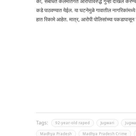
की, संबंधित कलमांतर्गत आरोपीविरुद्ध गुन्हा दाखल करण
कडे पाठवण्यात येईल. या घटनेमुळे गावातील नागरिकांमध्य
हात रिकामे आहेत. मात्र, आरोपी पोलिसांच्या पकडापासून 
Tags:
92-year-old raped
Jugwari
Jugwa
Madhya Pradesh
Madhya Pradesh Crime