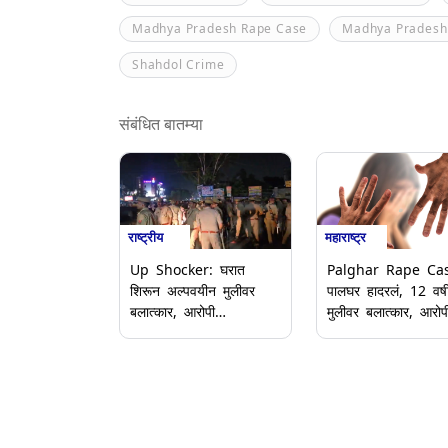
Madhya Pradesh Rape Case
Madhya Pradesh
Shahdol Crime
संबंधित बातम्या
राष्ट्रीय
महाराष्ट्र
Up Shocker: घरात
Palghar Rape Cas
शिरून अल्पवयीन मुलीवर
पालघर हादरलं, 12 वर्ष
बलात्कार, आरोपी
मुलीवर बलात्कार, आरोप
भंगारवाल्याचे दुकान संतप्त
अटक
जमावाने पेटवले