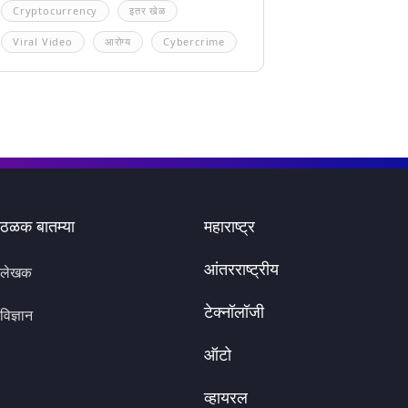
Cryptocurrency
इतर खेळ
Viral Video
आरोग्य
Cybercrime
ठळक बातम्या
महाराष्ट्र
आंतरराष्ट्रीय
लेखक
टेक्नॉलॉजी
विज्ञान
ऑटो
व्हायरल