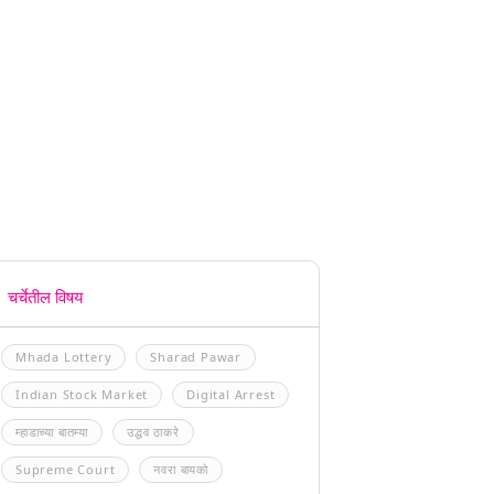
चर्चेतील विषय
Mhada Lottery
Sharad Pawar
Indian Stock Market
Digital Arrest
म्हाडाच्या बातम्या
उद्धव ठाकरे
Supreme Court
नवरा बायको