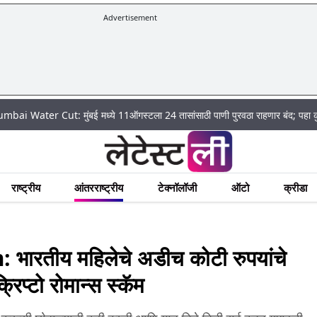
Advertisement
r Cut: मुंबई मध्ये 11ऑगस्टला 24 तासांसाठी पाणी पुरवठा राहणार बंद; पहा कुठे असेल 
राष्ट्रीय
आंतरराष्ट्रीय
टेक्नॉलॉजी
ऑटो
क्रीडा
तीय महिलेचे अडीच कोटी रुपयांचे
िप्टो रोमान्स स्कॅम