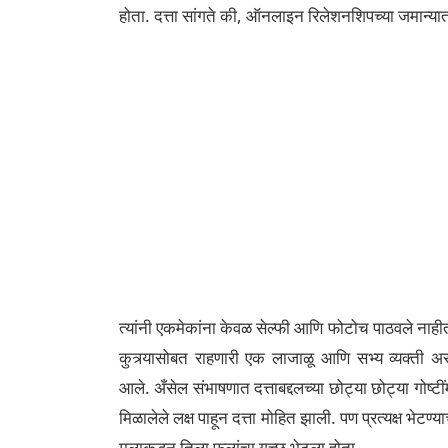
होता. दत्ता सांगते की, ऑनलाइन रिलेशनशिपच्या जमान्य
त्यांनी एकमेकांना केवळ सेल्फी आणि फोटोच पाठवले नाहीत 
कुत्र्यासोबत राहणारी एक लाजाळू आणि सभ्य व्यक्ती अ
आले.
अँसेल संभाषणात दत्ताबद्दलच्या छोट्या छोट्या गोष्
मिळालेले लक्ष पाहून दत्ता मोहित झाली. पण प्रत्यक्ष भेटण्याच
मुलाकडून तिला फुलांचा गुच्छ भेटला होता.