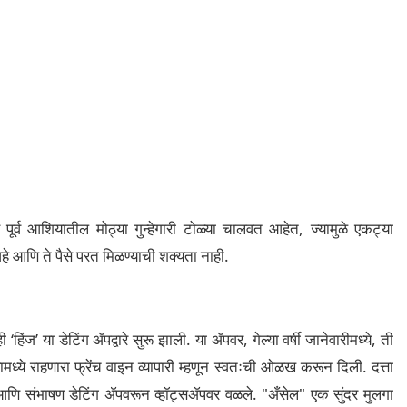
पूर्व आशियातील मोठ्या गुन्हेगारी टोळ्या चालवत आहेत, ज्यामुळे एकट्या
 आणि ते पैसे परत मिळण्याची शक्यता नाही.
‘हिंज’ या डेटिंग ॲपद्वारे सुरू झाली. या ॲपवर, गेल्या वर्षी जानेवारीमध्ये, ती
यामध्ये राहणारा फ्रेंच वाइन व्यापारी म्हणून स्वतःची ओळख करून दिली.
दत्ता
 आणि संभाषण डेटिंग ॲपवरून व्हॉट्सॲपवर वळले. "अँसेल" एक सुंदर मुलगा