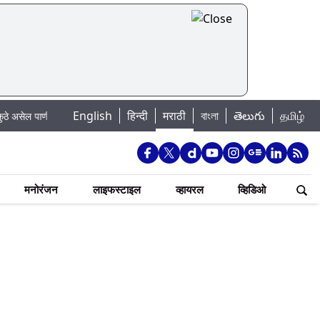
|
English
हिन्दी
मराठी
বাংলা
తెలుగు
தமிழ்
पाणी बंद
Madhur Satta Matka: मधूर सट्टा मटका बद्दल काही गोष्टी घ्या जाणून !
मनोरंजन
लाइफस्टाइल
व्हायरल
व्हिडिओ