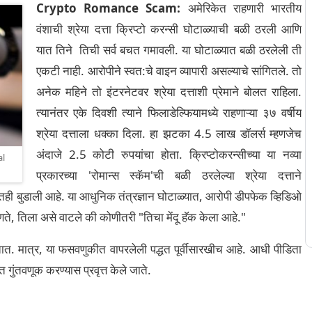
Crypto Romance Scam:
अमेरिकेत राहणारी भारतीय
वंशाची श्रेया दत्ता क्रिप्टो करन्सी घोटाळ्याची बळी ठरली आणि
यात तिने तिची सर्व बचत गमावली. या घोटाळ्यात बळी ठरलेली ती
एकटी नाही. आरोपीने स्वत:चे वाइन व्यापारी असल्याचे सांगितले. तो
अनेक महिने तो इंटरनेटवर श्रेया दत्ताशी प्रेमाने बोलत राहिला.
त्यानंतर एके दिवशी त्याने फिलाडेल्फियामध्ये राहणाऱ्या ३७ वर्षीय
श्रेया दत्ताला धक्का दिला. हा झटका 4.5 लाख डॉलर्स म्हणजेच
अंदाजे 2.5 कोटी रुपयांचा होता.
क्रिप्टोकरन्सीच्या या नव्या
al
प्रकारच्या 'रोमान्स स्कॅम'ची बळी ठरलेल्या श्रेया दत्ताने
ेतही बुडाली आहे. या आधुनिक तंत्रज्ञान घोटाळ्यात, आरोपी डीपफेक व्हिडिओ
णते, तिला असे वाटले की कोणीतरी "तिचा मेंदू हॅक केला आहे."
णतात. मात्र, या फसवणुकीत वापरलेली पद्धत पूर्वीसारखीच आहे. आधी पीडिता
त गुंतवणूक करण्यास प्रवृत्त केले जाते.