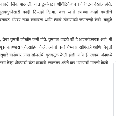
्यासाठी लिंक पाठवली. यात टू-फॅक्टर ऑथेंटिकेशनचे वैशिष्ट्य देखील होते,
 गुंतवणुकीसाठी काही टिप्सही दिल्या.
दत्ता यांनी त्यांच्या काही बचतीचे
त्या बनावट ॲपवर नफा कमावला आणि त्याचे डॉलरमध्ये रूपांतरही केले. यामुळे
ता, तेव्हा तुमची जोखीम कमी होते. तुम्हाला वाटते की हे आश्चर्यकारक आहे, मी
ूक करण्यास प्रोत्साहित केले. त्यांनी कर्ज घेण्यास सांगितले आणि निवृत्ती
यांनी सुमारे साडेचार लाख डॉलर्सची गुंतवणूक केली होती आणि ही रक्कम ॲपमध्ये
न केला तेव्हा धोक्याची घंटा वाजली. त्यानंतर ॲपने कर भरण्याची मागणी केली.