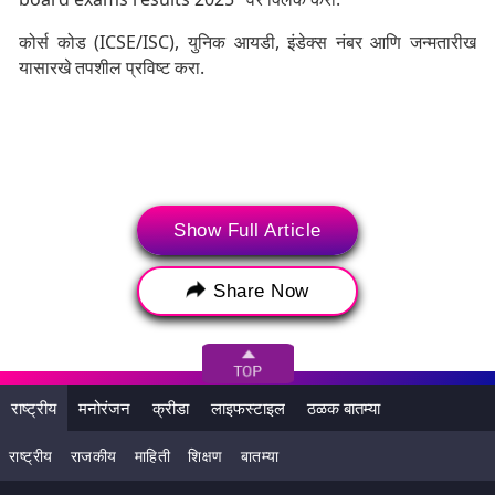
कोर्स कोड (ICSE/ISC), युनिक आयडी, इंडेक्स नंबर आणि जन्मतारीख
यासारखे तपशील प्रविष्ट करा.
Show Full Article
Share Now
'सबमिट' बटणवर क्लिक करा, त्यानंतर मार्कशीट स्क्रीनवर दिसेल.
राष्ट्रीय
मनोरंजन
क्रीडा
लाइफस्टाइल
ठळक बातम्या
मार्कशीट डाउनलोड करा आणि त्याची प्रिंटआउट घ्या.
राष्ट्रीय
राजकीय
माहिती
शिक्षण
बातम्या