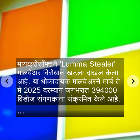
मायक्रोसॉफ्टने 'Lumma Stealer'
मालवेअर विरोधात खटला दाखल केला
आहे. या धोकादायक मालवेअरने मार्च ते
मे 2025 दरम्यान जगभरात 394000
विंडोज संगणकांना संक्रमित केले आहे.
...