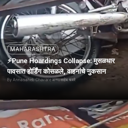
MAHARASHTRA
⚡Pune Hoardings Collapse: मुसळधार
पावसात होर्डिंग कोसळले, वाहनांचे नुकसान
By Annasaheb Chavare अण्णासाहेब चवरे