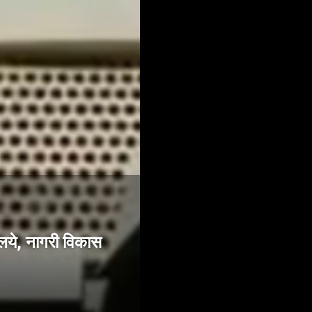
लये, नागरी विकास