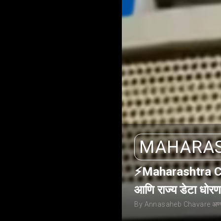
MAHARA
⚡Maharashtra Cabin
आणि राज्य डेटा धोरणाव
By Annasaheb Chavare अण्णा