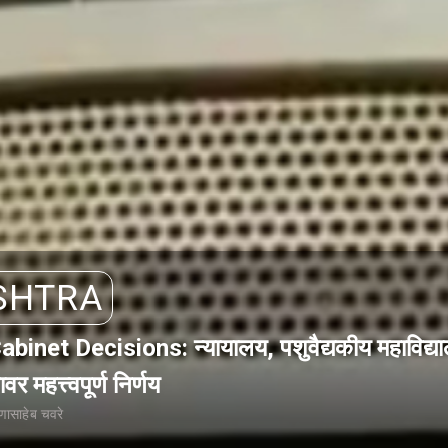
SHTRA
et Decisions: न्यायालय, पशुवैद्यकीय महाविद्या
र महत्त्वपूर्ण निर्णय
साहेब चवरे