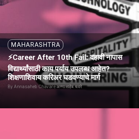
MAHARASHTRA
⚡Career After 10th Fail: दहावी नापास
विद्यार्थ्यांसाठी काय पर्याय उपलब्ध आहेत?
शिक्षणाशिवाय करिअर घडवण्याचे मार्ग
By Annasaheb Chavare अण्णासाहेब चवरे