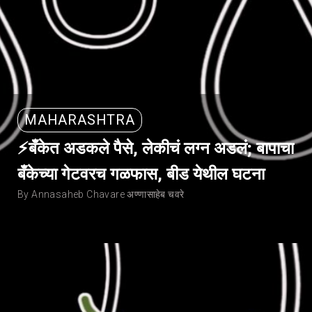
MAHARASHTRA
⚡बँकेत अडकले पैसे, लेकीचं लग्न अडलं; बापाचा
बँकेच्या गेटवरच गळफास, बीड येथील घटना
By Annasaheb Chavare अण्णासाहेब चवरे