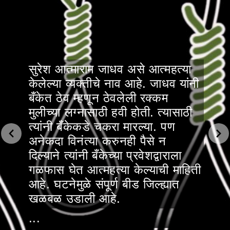
सुरेश आत्माराम जाधव असे आत्महत्या
केलेल्या व्यक्तीचे नाव आहे. जाधव यांनी
बँकेत ठेव म्हणून ठेवलेली रक्कम
मुलीच्या लग्नासाठी हवी होती. त्यासाठी
त्यांनी बँकेकडे चकरा मारल्या. पण
अनेकदा विनंत्या करुनही पैसे न
दिल्याने त्यांनी बँकेच्या प्रवेशद्वाराला
गळफास घेत आत्महत्या केल्याची माहिती
आहे. घटनेमुळे संपूर्ण बीड जिल्ह्यात
खळबळ उडाली आहे.
...