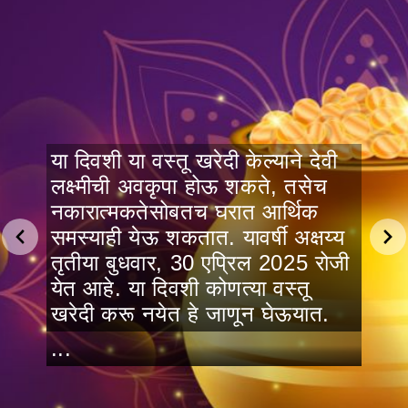
या दिवशी या वस्तू खरेदी केल्याने देवी
लक्ष्मीची अवकृपा होऊ शकते, तसेच
नकारात्मकतेसोबतच घरात आर्थिक
समस्याही येऊ शकतात. यावर्षी अक्षय्य
तृतीया बुधवार, 30 एप्रिल 2025 रोजी
येत आहे. या दिवशी कोणत्या वस्तू
खरेदी करू नयेत हे जाणून घेऊयात.
...