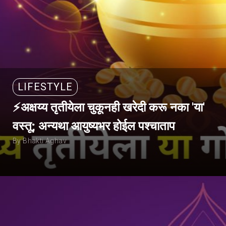
LIFESTYLE
⚡अक्षय्य तृतीयेला चुकूनही खरेदी करू नका 'या'
वस्तू; अन्यथा आयुष्यभर होईल पश्चाताप
By Bhakti Aghav