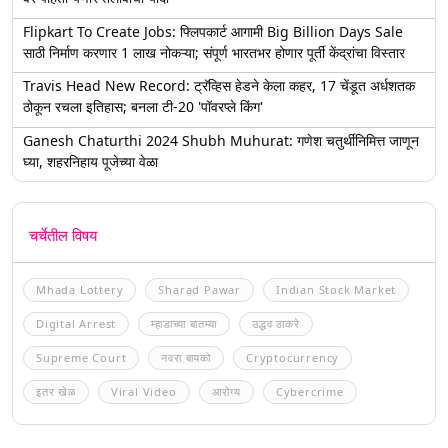
Flipkart To Create Jobs: फ्लिपकार्ट आगामी Big Billion Days Sale
साठी निर्माण करणार 1 लाख नोकऱ्या; संपूर्ण भारतभर होणार पूर्ती केंद्रांचा विस्तार
Travis Head New Record: ट्रॅव्हिस हेडने केला कहर, 17 चेंडूत अर्धशतक
ठोकून रचला इतिहास; बनला टी-20 'पॉवरप्ले किंग'
Ganesh Chaturthi 2024 Shubh Muhurat: गणेश चतुर्थीनिमित्त जाणून
घ्या, शहरनिहाय पूजेच्या वेळा
चर्चेतील विषय
Mhada Lottery
Sharad Pawar
Indian Stock Market
Digital Arrest
म्हाडाच्या बातम्या
उद्धव ठाकरे
Supreme Court
नवरा बायको
Cryptocurrency
इतर खेळ
Viral Video
आरोग्य
Cybercrime