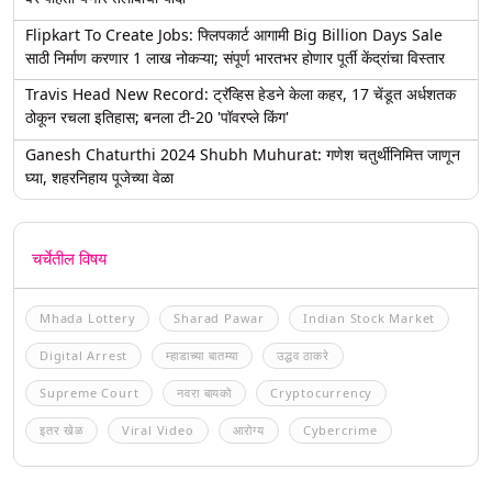
Flipkart To Create Jobs: फ्लिपकार्ट आगामी Big Billion Days Sale
साठी निर्माण करणार 1 लाख नोकऱ्या; संपूर्ण भारतभर होणार पूर्ती केंद्रांचा विस्तार
Travis Head New Record: ट्रॅव्हिस हेडने केला कहर, 17 चेंडूत अर्धशतक
ठोकून रचला इतिहास; बनला टी-20 'पॉवरप्ले किंग'
Ganesh Chaturthi 2024 Shubh Muhurat: गणेश चतुर्थीनिमित्त जाणून
घ्या, शहरनिहाय पूजेच्या वेळा
चर्चेतील विषय
Mhada Lottery
Sharad Pawar
Indian Stock Market
Digital Arrest
म्हाडाच्या बातम्या
उद्धव ठाकरे
Supreme Court
नवरा बायको
Cryptocurrency
इतर खेळ
Viral Video
आरोग्य
Cybercrime