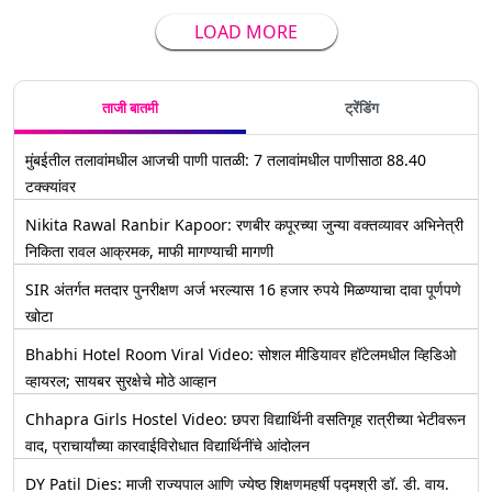
LOAD MORE
ताजी बातमी
ट्रेंडिंग
मुंबईतील तलावांमधील आजची पाणी पातळी: 7 तलावांमधील पाणीसाठा 88.40
टक्क्यांवर
Nikita Rawal Ranbir Kapoor: रणबीर कपूरच्या जुन्या वक्तव्यावर अभिनेत्री
निकिता रावल आक्रमक, माफी मागण्याची मागणी
SIR अंतर्गत मतदार पुनरीक्षण अर्ज भरल्यास 16 हजार रुपये मिळण्याचा दावा पूर्णपणे
खोटा
Bhabhi Hotel Room Viral Video: सोशल मीडियावर हॉटेलमधील व्हिडिओ
व्हायरल; सायबर सुरक्षेचे मोठे आव्हान
Chhapra Girls Hostel Video: छपरा विद्यार्थिनी वसतिगृह रात्रीच्या भेटीवरून
वाद, प्राचार्यांच्या कारवाईविरोधात विद्यार्थिनींचे आंदोलन
DY Patil Dies: माजी राज्यपाल आणि ज्येष्ठ शिक्षणमहर्षी पद्मश्री डॉ. डी. वाय.