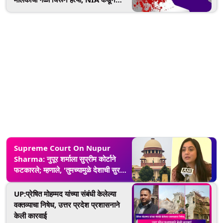
तपास सुरू
Supreme Court On Nupur
Sharma: नुपूर शर्माला सुप्रीम कोर्टाने
फटकारले; म्हणाले, 'तुमच्यामुळे देशाची सुरक्षा
बिघडली, असभ्य भाषेसाठी माफी मागा'
UP:प्रेषित मोहम्मद यांच्या संबंधी केलेल्या
वक्तव्याचा निषेध, उत्तर प्रदेश प्रशासनाने
केली कारवाई