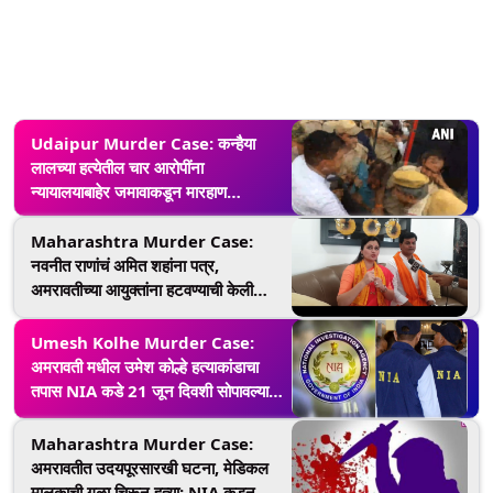
Udaipur Murder Case: कन्हैया
लालच्या हत्येतील चार आरोपींना
न्यायालयाबाहेर जमावाकडून मारहाण
(Watch Video)
Maharashtra Murder Case:
नवनीत राणांचं अमित शहांना पत्र,
अमरावतीच्या आयुक्तांना हटवण्याची केली
मागणी, म्हणाले- उदयपूरसारखी हत्या
Umesh Kolhe Murder Case:
अमरावती मधील उमेश कोल्हे हत्याकांडाचा
तपास NIA कडे 21 जून दिवशी सोपावल्याची
केंद्रीय गृह खात्याकडून ट्वीट करत माहिती
Maharashtra Murder Case:
अमरावतीत उदयपूरसारखी घटना, मेडिकल
मालकाची गळा चिरून हत्या; NIA कडून