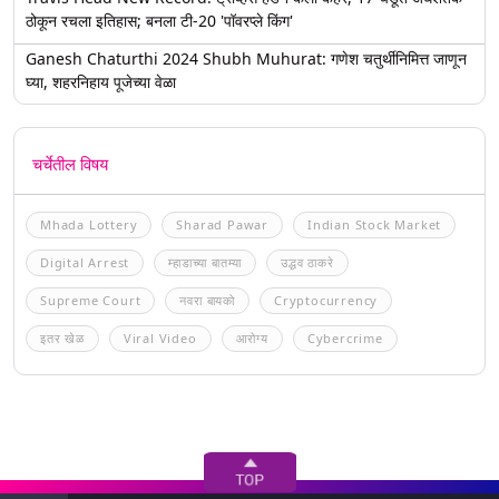
ठोकून रचला इतिहास; बनला टी-20 'पॉवरप्ले किंग'
Ganesh Chaturthi 2024 Shubh Muhurat: गणेश चतुर्थीनिमित्त जाणून
घ्या, शहरनिहाय पूजेच्या वेळा
चर्चेतील विषय
Mhada Lottery
Sharad Pawar
Indian Stock Market
Digital Arrest
म्हाडाच्या बातम्या
उद्धव ठाकरे
Supreme Court
नवरा बायको
Cryptocurrency
इतर खेळ
Viral Video
आरोग्य
Cybercrime