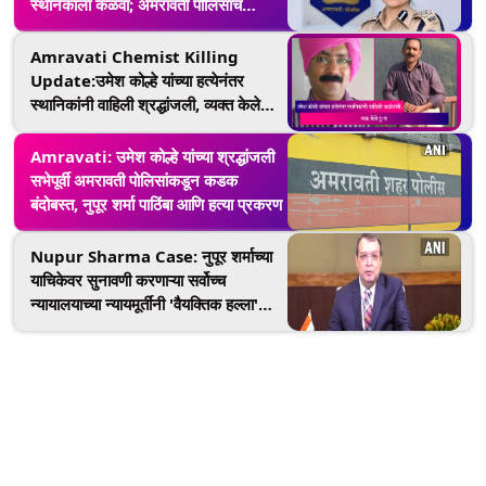
स्थानकाला कळवा; अमरावती पोलिसांचं
नागरिकांना आवाहन
Amravati Chemist Killing
Update:उमेश कोल्हे यांच्या हत्येनंतर
स्थानिकांनी वाहिली श्रद्धांजली, व्यक्त केले
दु:ख
Amravati: उमेश कोल्हे यांच्या श्रद्धांजली
सभेपूर्वी अमरावती पोलिसांकडून कडक
बंदोबस्त, नुपूर शर्मा पाठिंबा आणि हत्या प्रकरण
Nupur Sharma Case: नुपूर शर्माच्या
याचिकेवर सुनावणी करणाऱ्या सर्वोच्च
न्यायालयाच्या न्यायमूर्तींनी 'वैयक्तिक हल्ला'
करणाऱ्यांना फटकारले