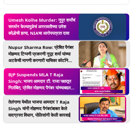
Umesh Kolhe Murder: नुपुर शर्मांचं
समर्थन केल्यामुळेचं अमरावतीच्या उमेश
कोल्हेची हत्या, NIAचा आरोपपत्रात दावा
Nupur Sharma Row: प्रेषित पैगंबर
मोहम्मद टिप्पणी प्रकरणी नुपूर शर्मा यांच्या
अटकेची मागणी करणारी याचिका कोर्टाने
फेटाळली
BJP Suspends MLA T Raja
Singh: भाजप आमदार टी. राजा पक्षातून
निलंबित, प्रेषित मोहम्मद पैगंबर यांच्याबद्दल
केले होते आक्षेपार्ह वक्तव्य
तेलंगाणा येथील भाजपा आमदार T Raja
Singh यांनी मोहम्मद पैगंबरांबाबत केले
वादग्रस्त विधान, पोलिसांनी केली कारवाई