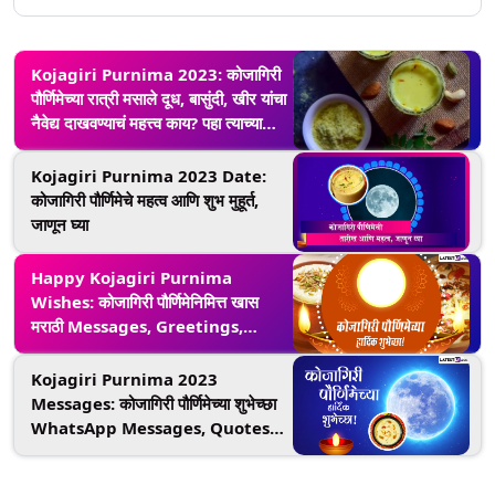
Kojagiri Purnima 2023: कोजागिरी
पौर्णिमेच्या रात्री मसाले दूध, बासुंदी, खीर यांचा
नैवेद्य दाखवण्याचं महत्त्व काय? पहा त्याच्या
झटपट रेसिपीज (Watch Video)
Kojagiri Purnima 2023 Date:
कोजागिरी पौर्णिमेचे महत्व आणि शुभ मुहूर्त,
जाणून घ्या
Happy Kojagiri Purnima
Wishes: कोजागिरी पौर्णिमेनिमित्त खास
मराठी Messages, Greetings,
Images शेअर करून द्या शुभेच्छा
Kojagiri Purnima 2023
Messages: कोजागिरी पौर्णिमेच्या शुभेच्छा
WhatsApp Messages, Quotes
द्वारा देत खास करा आजचा दिवस!