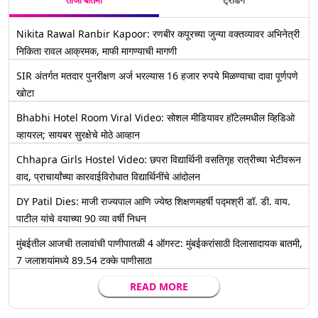
ताजी बातमी
ट्रेंडिंग
Nikita Rawal Ranbir Kapoor: रणबीर कपूरच्या जुन्या वक्तव्यावर अभिनेत्री
निकिता रावल आक्रमक, माफी मागण्याची मागणी
SIR अंतर्गत मतदार पुनरीक्षण अर्ज भरल्यास 16 हजार रुपये मिळण्याचा दावा पूर्णपणे
खोटा
Bhabhi Hotel Room Viral Video: सोशल मीडियावर हॉटेलमधील व्हिडिओ
व्हायरल; सायबर सुरक्षेचे मोठे आव्हान
Chhapra Girls Hostel Video: छपरा विद्यार्थिनी वसतिगृह रात्रीच्या भेटीवरून
वाद, प्राचार्यांच्या कारवाईविरोधात विद्यार्थिनींचे आंदोलन
DY Patil Dies: माजी राज्यपाल आणि ज्येष्ठ शिक्षणमहर्षी पद्मश्री डॉ. डी. वाय.
पाटील यांचे वयाच्या 90 व्या वर्षी निधन
मुंबईतील आजची तलावांची पाणीपातळी 4 ऑगस्ट: मुंबईकरांसाठी दिलासादायक बातमी,
7 जलाशयांमध्ये 89.54 टक्के पाणीसाठा
READ MORE