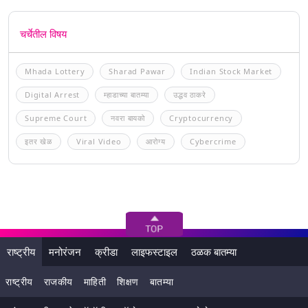
चर्चेतील विषय
Mhada Lottery
Sharad Pawar
Indian Stock Market
Digital Arrest
म्हाडाच्या बातम्या
उद्धव ठाकरे
Supreme Court
नवरा बायको
Cryptocurrency
इतर खेळ
Viral Video
आरोग्य
Cybercrime
राष्ट्रीय
मनोरंजन
क्रीडा
लाइफस्टाइल
ठळक बातम्या
राष्ट्रीय
राजकीय
माहिती
शिक्षण
बातम्या