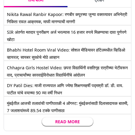
ताजी बातमी
ट्रेंडिंग
Nikita Rawal Ranbir Kapoor: रणबीर कपूरच्या जुन्या वक्तव्यावर अभिनेत्री
निकिता रावल आक्रमक, माफी मागण्याची मागणी
SIR अंतर्गत मतदार पुनरीक्षण अर्ज भरल्यास 16 हजार रुपये मिळण्याचा दावा पूर्णपणे
खोटा
Bhabhi Hotel Room Viral Video: सोशल मीडियावर हॉटेलमधील व्हिडिओ
व्हायरल; सायबर सुरक्षेचे मोठे आव्हान
Chhapra Girls Hostel Video: छपरा विद्यार्थिनी वसतिगृह रात्रीच्या भेटीवरून
वाद, प्राचार्यांच्या कारवाईविरोधात विद्यार्थिनींचे आंदोलन
DY Patil Dies: माजी राज्यपाल आणि ज्येष्ठ शिक्षणमहर्षी पद्मश्री डॉ. डी. वाय.
पाटील यांचे वयाच्या 90 व्या वर्षी निधन
मुंबईतील आजची तलावांची पाणीपातळी 4 ऑगस्ट: मुंबईकरांसाठी दिलासादायक बातमी,
7 जलाशयांमध्ये 89.54 टक्के पाणीसाठा
READ MORE