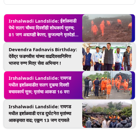
Irshalwadi Landslide: ईर्शाळवाडी
येथे सलग चौथ्या दिवशीही शोधकार्य सुरुच;
81 जण अद्यापही बेपत्ता, कुजल्याने मृतदेहांना
दुर्गंधी
Devendra Fadnavis Birthday:
देवेंद्र फडणवीस यांच्या वाढदिवसानिमित्त
भाजपा रुग्ण मित्र सेवा अभियान !
Irshalwadi Landslide: रायगड
मधील इर्शाळवाडीत सलग दुसर्‍या दिवशी
बचावकार्य सुरू; मृतांचा आकडा 16 वर!
Irshalwadi Landslide: रायगड
मधील इर्शाळवाडी दरड दुर्घटनेत मृतांच्या
आकड्यात वाढ; एकूण 13 जण दगावले