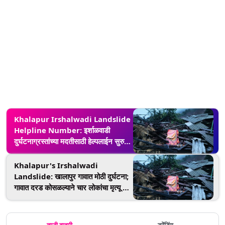
Khalapur Irshalwadi Landslide
Helpline Number: इर्शाळवाडी
दुर्घटनाग्रस्तांच्या मदतीसाठी हेल्पलाईन सुरु,
8108195554 क्रमांकावर संपर्क करण्याचे
अवाहन
Khalapur's Irshalwadi
Landslide: खालापुर गावात मोठी दुर्घटना;
गावात दरड कोसळल्याने चार लोकांचा मृत्यू तर
60 जण ढिगाऱ्याखाली