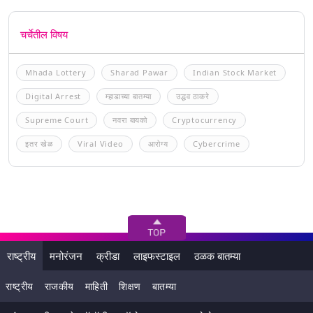
चर्चेतील विषय
Mhada Lottery
Sharad Pawar
Indian Stock Market
Digital Arrest
म्हाडाच्या बातम्या
उद्धव ठाकरे
Supreme Court
नवरा बायको
Cryptocurrency
इतर खेळ
Viral Video
आरोग्य
Cybercrime
राष्ट्रीय
मनोरंजन
क्रीडा
लाइफस्टाइल
ठळक बातम्या
राष्ट्रीय
राजकीय
माहिती
शिक्षण
बातम्या