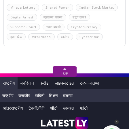
Mhada Lottery
Sharad Pawar
Indian Stock Market
Digital Arrest
म्हाडाच्या बातम्या
उद्धव ठाकरे
Supreme Court
नवरा बायको
Cryptocurrency
इतर खेळ
Viral Video
आरोग्य
Cybercrime
राष्ट्रीय
मनोरंजन
क्रीडा
लाइफस्टाइल
ठळक बातम्या
राष्ट्रीय
राजकीय
माहिती
शिक्षण
बातम्या
आंतरराष्ट्रीय
टेक्नॉलॉजी
ऑटो
व्हायरल
फोटो