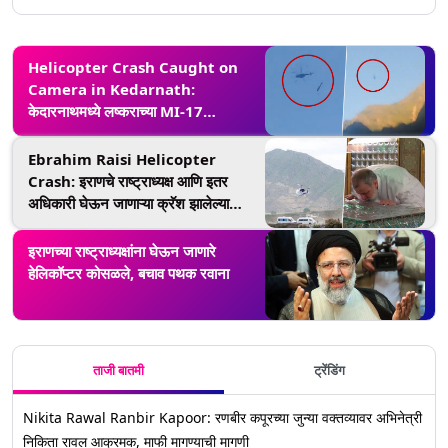
Helicopter Crash Caught on
Camera in Kedarnath:
केदारनाथमध्ये लष्कराच्या MI-17
हेलिकॉप्टर कोसळले,अपघाताचा थरार
व्हिडिओ व्हायरल
Ebrahim Raisi Helicopter
Crash: इराणचे राष्ट्राध्यक्ष आणि इतर
अधिकारी घेऊन जाणाऱ्या क्रॅश झालेल्या
हेलिकॉप्टरचा शोध घेत असताना तीन बचाव
कर्मचारी बेपत्ता
इराणच्या राष्ट्राध्यक्षांना घेऊन जाणारे
हेलिकॉप्टर कोसळले, बचाव पथक रवाना
ताजी बातमी
ट्रेंडिंग
Nikita Rawal Ranbir Kapoor: रणबीर कपूरच्या जुन्या वक्तव्यावर अभिनेत्री
निकिता रावल आक्रमक, माफी मागण्याची मागणी