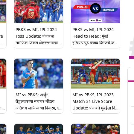
PBKS vs MI, IPL 2024
PBKS vs MI, IPL 2024
re
Toss Update: पंजाबचा
Head to Head: मुंबई
नाणेफेक जिंकत क्षेत्ररक्षणाचा
इंडियन्सपुढे पंजाब किंग्जचे कडवे
निर्णय, 'ही' आहे दोन्ही संघांची
आव्हान, कोण कोणावर वरचढ?
प्लेइंग इलेव्हन
जाणून घ्या आकडेवारी
Tren
MI vs PBKS: अर्जुन
MI vs PBKS, IPL 2023
तेंडुलकरच्या नावावर नोंदला
Match 31 Live Score
त
अतिशय लाजिरवाणा विक्रम, एका
Update: पंजाबने मुंबईला दिले
ांनी
षटकात लुटल्या 30 हून अधिक
215 धावांचे लक्ष्य, शेवटच्या पाच
धावा
षटकात 96 धावा, सॅम-हरप्रीतचे
तुफान