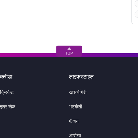
क्रीडा
लाइफस्टाइल
क्रिकेट
खवय्येगिरी
इतर खेळ
भटकंती
फॅशन
आरोग्य