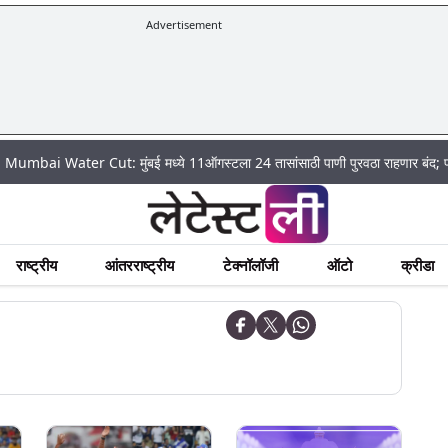
Advertisement
 Water Cut: मुंबई मध्ये 11ऑगस्टला 24 तासांसाठी पाणी पुरवठा राहणार बंद; पहा कुठे अ
राष्ट्रीय
आंतरराष्ट्रीय
टेक्नॉलॉजी
ऑटो
क्रीडा