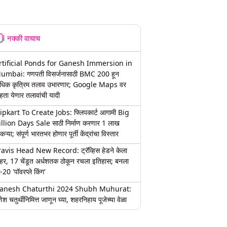
नक्की वाचाच
rtificial Ponds for Ganesh Immersion in
umbai: गणपती विसर्जनासाठी BMC 200 हून
धिक कृत्रिम तलाव उभारणार; Google Maps वर
हता येणार तलावांची यादी
lipkart To Create Jobs: फ्लिपकार्ट आगामी Big
illion Days Sale साठी निर्माण करणार 1 लाख
कऱ्या; संपूर्ण भारतभर होणार पूर्ती केंद्रांचा विस्तार
ravis Head New Record: ट्रॅव्हिस हेडने केला
हर, 17 चेंडूत अर्धशतक ठोकून रचला इतिहास; बनला
-20 'पॉवरप्ले किंग'
anesh Chaturthi 2024 Shubh Muhurat:
ेश चतुर्थीनिमित्त जाणून घ्या, शहरनिहाय पूजेच्या वेळा