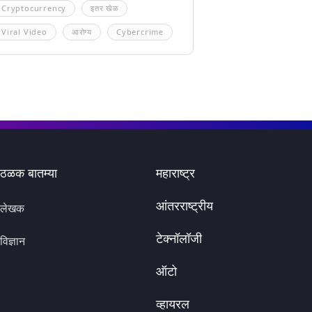
Cryptocurrency
इतर खेळ
Viral Video
आरोग्य
Cybercrime
ठळक बातम्या
महाराष्ट्र
आंतरराष्ट्रीय
लेखक
टेक्नॉलॉजी
विज्ञान
ऑटो
व्हायरल