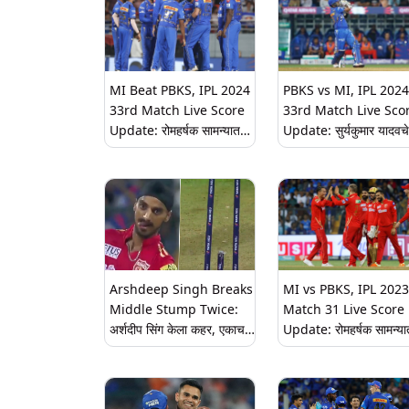
MI Beat PBKS, IPL 2024
PBKS vs MI, IPL 2024
33rd Match Live Score
33rd Match Live Sco
Update: रोमहर्षक सामन्यात
Update: सुर्यकुमार यादवचे
मुंबई इंडियन्सचा पंजाब किग्जवर
शानदार अर्धशतक, मुंबईचे
9 धावांनी विजय, आशुतोष शर्माची
पंजाबसमोर विजयासाठी 193
शानदार अर्धशतकीय खेळी व्यर्थ
धावांचे आव्हान
Arshdeep Singh Breaks
MI vs PBKS, IPL 2023
Middle Stump Twice:
Match 31 Live Score
अर्शदीप सिंग केला कहर, एकाच
Update: रोमहर्षक सामन्या
षटकात तोडला दोनदा स्टंप, पाहा
पंजाबने केला मुंबईचा 13 धाव
व्हिडिओ
पराभव, अर्शदीपने शेवटच्या
षटकात घेतले दोन बळी