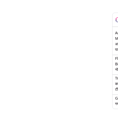
A
M
अ
पा
F
B
नो
T
क
टी
G
गण