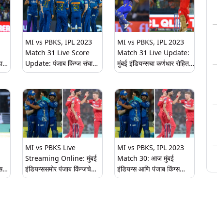
MI vs PBKS, IPL 2023
MI vs PBKS, IPL 2023
Match 31 Live Score
Match 31 Live Update:
डाव
Update: पंजाब किंग्ज संघाला
मुंबई इंडियन्सचा कर्णधार रोहित
दुसरा धक्का, सलामीवीर
शर्माने नाणेफेक जिंकून प्रथम
ार
प्रभसिमरन सिंग बाद
गोलंदाजी करण्याचा घेतला निर्णय,
पहा दोन्ही संघ
MI vs PBKS Live
MI vs PBKS, IPL 2023
Streaming Online: मुंबई
Match 30: आज मुंबई
समोर
इंडियन्ससमोर पंजाब किंग्जचे
इंडियन्स आणि पंजाब किंग्स
णधार
आव्हान, कधी - कुठे पाहणार
यांच्यात होणार हाय व्होल्टेज
लाइव्ह घ्या जाणून
सामना, सर्वांच्या नजरा या दिग्गज
खेळाडूंवर