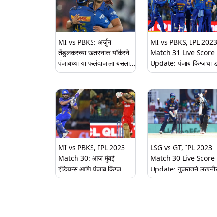
MI vs PBKS: अर्जुन
MI vs PBKS, IPL 2023
तेंडुलकरच्या खतरनाक यॉर्करने
Match 31 Live Score
पंजाबच्या या फलंदाजाला बसला
Update: पंजाब किंग्जचा 
धक्का, वानखेडेवर घेतली पहिली
फसला, पियुष चावलाने अथर्व
विकेट (Watch Video)
तायडेला बनवला आपला शिक
MI vs PBKS, IPL 2023
LSG vs GT, IPL 2023
Match 30: आज मुंबई
Match 30 Live Score
इंडियन्स आणि पंजाब किंग्ज
Update: गुजरातने लखनौ
यांच्यात हाय व्होल्टेज सामना,
ठेवले 136 धावांचे लक्ष्य, कर्
जाणून घ्या वानखेडे स्टेडियमची
हार्दिकने ठोकले अर्धशतक
रंजक आकडेवारी