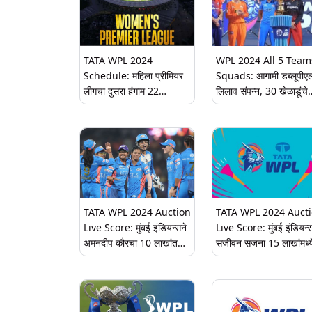
जाणून घ्या.
TATA WPL 2024
WPL 2024 All 5 Team
Schedule: महिला प्रीमियर
Squads: आगामी डब्लूपीए
लीगचा दुसरा हंगाम 22
लिलाव संपन्न, 30 खेळाडूंचे
फेब्रुवारीपासून होऊ शकतो सुरू,
नशीब चमकले; पाहा पाच संघा
बीसीसीआयने टाइम फ्रेम केली
अंतिम यादी
जाहीर
TATA WPL 2024 Auction
TATA WPL 2024 Auct
Live Score: मुंबई इंडियन्सने
Live Score: मुंबई इंडियन्स
अमनदीप कौरचा 10 लाखांत
सजीवन सजना 15 लाखांमध्य
आपल्या संघात केला समावेश
आपल्या संघात केले दाखल