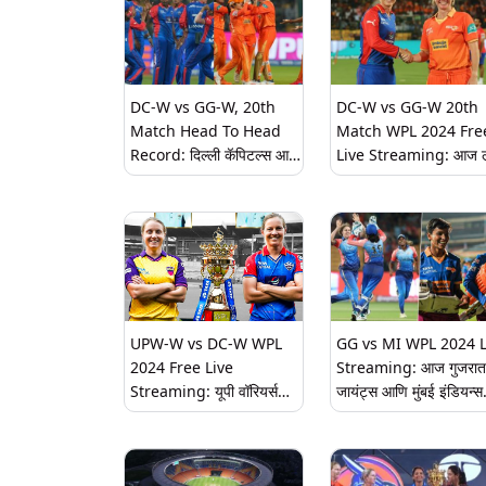
DC-W vs GG-W, 20th
DC-W vs GG-W 20th
Match Head To Head
Match WPL 2024 Fre
Record: दिल्ली कॅपिटल्स आणि
Live Streaming: आज 
गुजरात जायंट्स आज आमने-
टप्प्यातील शेवटचा सामना दिल
सामने, हेड टू हेड आकडेवारीवर
कॅपिटल्स आणि गुजरात जायं
टाका एक नजर
यांच्यात होणार, येथे जाणून घ्
कुठे पाहणार लाइव्ह
UPW-W vs DC-W WPL
GG vs MI WPL 2024 L
2024 Free Live
Streaming: आज गुजरात
Streaming: यूपी वॉरियर्स
जायंट्स आणि मुंबई इंडियन्स
आणि दिल्ली कॅपिटल्स यांच्यातील
आमनेसामने, येथे पाहा लाइव्ह
आजचा सामना, थेट सामना कधी,
कुठे आणि कसा पाहायचा हे येथे