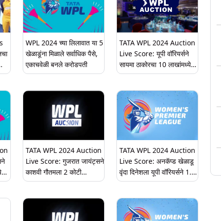
s
WPL 2024 च्या लिलावात या 5
TATA WPL 2024 Auction
लचा
खेळाडूंना मिळाले सर्वाधिक पैसे,
Live Score: यूपी वॉरियर्सने
एकाचवेळी बनले करोडपती
सायमा ठाकोरचा 10 लाखांमध्ये
ंची
आपल्या संघात केले दाखल
ion
TATA WPL 2024 Auction
TATA WPL 2024 Auction
ने
Live Score: गुजरात जायंट्सने
Live Score: अनकॅप्ड खेळाडू
े
काशवी गौतमला 2 कोटी
वृंदा दिनेशला यूपी वॉरियर्सने 1.3
रुपयांमध्ये आपल्या संघात केले
कोटी रुपयांना विकत घेतले
समाविष्ट