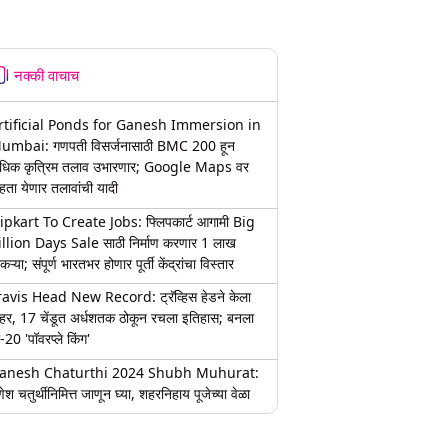
नक्की वाचाच
rtificial Ponds for Ganesh Immersion in
umbai: गणपती विसर्जनासाठी BMC 200 हून
धिक कृत्रिम तलाव उभारणार; Google Maps वर
हता येणार तलावांची यादी
lipkart To Create Jobs: फ्लिपकार्ट आगामी Big
illion Days Sale साठी निर्माण करणार 1 लाख
कऱ्या; संपूर्ण भारतभर होणार पूर्ती केंद्रांचा विस्तार
ravis Head New Record: ट्रॅव्हिस हेडने केला
हर, 17 चेंडूत अर्धशतक ठोकून रचला इतिहास; बनला
-20 'पॉवरप्ले किंग'
anesh Chaturthi 2024 Shubh Muhurat:
ेश चतुर्थीनिमित्त जाणून घ्या, शहरनिहाय पूजेच्या वेळा