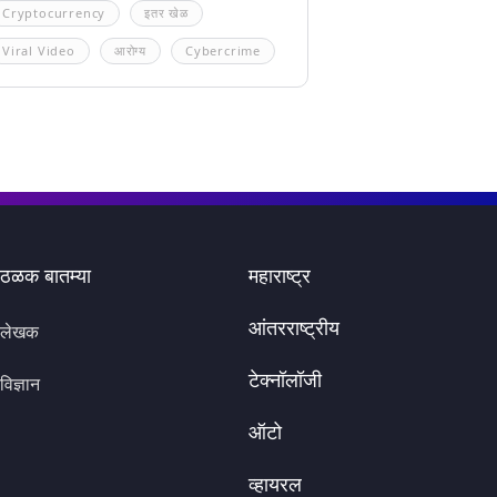
Cryptocurrency
इतर खेळ
Viral Video
आरोग्य
Cybercrime
ठळक बातम्या
महाराष्ट्र
आंतरराष्ट्रीय
लेखक
टेक्नॉलॉजी
विज्ञान
ऑटो
व्हायरल