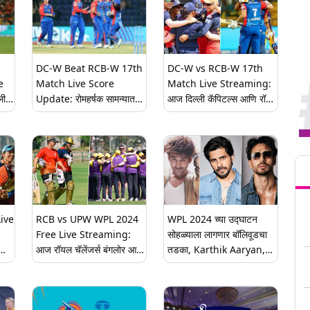
DC-W Beat RCB-W 17th
DC-W vs RCB-W 17th
e
Match Live Score
Match Live Streaming:
लीग
Update: रोमहर्षक सामन्यात
आज दिल्ली कॅपिटल्स आणि रॉयल
्ली
दिल्ली कॅपिटल्सकडून रॉयल
चॅलेंजर्स बंगळुरू यांच्यात होणार
ट्स
चॅलेंजर्स बंगलोरचा 1 धावाने
चुरशीची लढत, जाणून घ्या कधी
या
पराभव
अन् कुठे पाहणार लाइव्ह
Tren
ive
RCB vs UPW WPL 2024
WPL 2024 च्या उद्घाटन
Free Live Streaming:
सोहळ्याला लागणार बॉलिवूडचा
आज रॉयल चॅलेंजर्स बंगलोर आणि
तडका, Karthik Aaryan,
यूपी वॉरियर्स आमनेसामने, कुठे
Siddharth Malhotra
पाहणार लाइव्ह? घ्या जाणून
आणि Tiger Shroff प्रेक्षकांना
भुरळ घालणार