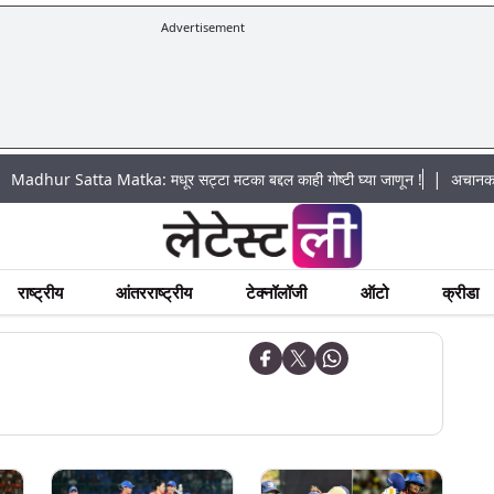
Advertisement
|
atta Matka: मधूर सट्टा मटका बद्दल काही गोष्टी घ्या जाणून !
अचानक पूराचा धोका:
राष्ट्रीय
आंतरराष्ट्रीय
टेक्नॉलॉजी
ऑटो
क्रीडा