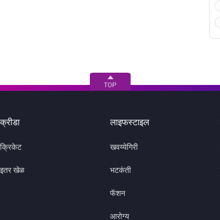
क्रीडा
लाइफस्टाइल
क्रिकेट
खवय्येगिरी
इतर खेळ
भटकंती
फॅशन
आरोग्य