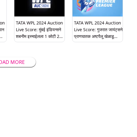
ion
TATA WPL 2024 Auction
TATA WPL 2024 Auction
वान
Live Score: मुंबई इंडियन्सने
Live Score: गुजरात जायंट्सने
शबनीम इस्माईलला 1 कोटी 20
प्राणघातक अष्टपैलू खेळाडू
लाख रुपयांमध्ये आपल्या संघात
मेघना सिंगला 30 लाख रुपयांमध्ये
केले समाविष्ट
आपल्या संघात केले समाविष्ट
OAD MORE