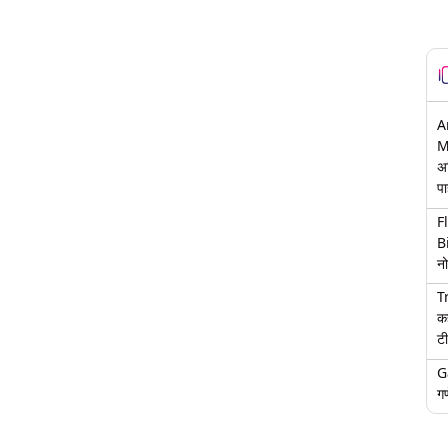
A
M
अ
पा
F
B
नो
T
क
टी
G
गण