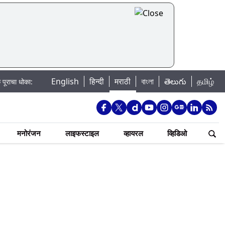
English
हिन्दी
मराठी
বাংলা
తెలుగు
தமிழ்
 खडकवासला धरणातून मुठानदी पात्रात विसर्ग सुरु; नागरिकांना नदीपात्रात न उतरण्याचे प
मनोरंजन
लाइफस्टाइल
व्हायरल
व्हिडिओ