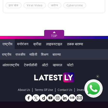
इतर खेळ
Viral Video
आरोग्य
Cybercrime
राष्ट्रीय
मनोरंजन
क्रीडा
लाइफस्टाइल
ठळक बातम्या
राष्ट्रीय
राजकीय
माहिती
शिक्षण
बातम्या
आंतरराष्ट्रीय
टेक्नॉलॉजी
ऑटो
व्हायरल
फोटो
|
|
|
About Us
Terms Of Use
Contact Us
Investors