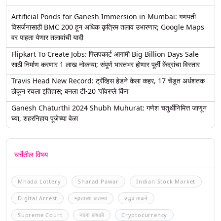
Artificial Ponds for Ganesh Immersion in Mumbai: गणपती
विसर्जनासाठी BMC 200 हून अधिक कृत्रिम तलाव उभारणार; Google Maps
वर पाहता येणार तलावांची यादी
Flipkart To Create Jobs: फ्लिपकार्ट आगामी Big Billion Days Sale
साठी निर्माण करणार 1 लाख नोकऱ्या; संपूर्ण भारतभर होणार पूर्ती केंद्रांचा विस्तार
Travis Head New Record: ट्रॅव्हिस हेडने केला कहर, 17 चेंडूत अर्धशतक
ठोकून रचला इतिहास; बनला टी-20 'पॉवरप्ले किंग'
Ganesh Chaturthi 2024 Shubh Muhurat: गणेश चतुर्थीनिमित्त जाणून
घ्या, शहरनिहाय पूजेच्या वेळा
चर्चेतील विषय
Mhada Lottery
Sharad Pawar
Indian Stock Market
Digital Arrest
म्हाडाच्या बातम्या
उद्धव ठाकरे
Supreme Court
नवरा बायको
Cryptocurrency