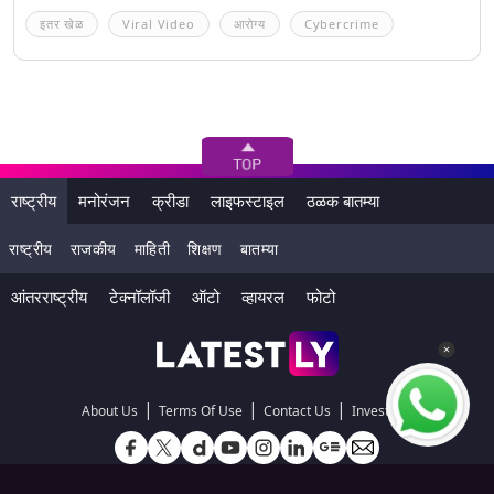
इतर खेळ
Viral Video
आरोग्य
Cybercrime
राष्ट्रीय
मनोरंजन
क्रीडा
लाइफस्टाइल
ठळक बातम्या
राष्ट्रीय
राजकीय
माहिती
शिक्षण
बातम्या
आंतरराष्ट्रीय
टेक्नॉलॉजी
ऑटो
व्हायरल
फोटो
|
|
|
About Us
Terms Of Use
Contact Us
Investors