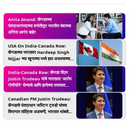
Anita Anand: कॅनडाच्या
पंतप्रधानपदाच्या शर्यतीतून भारतीय वंशाच्या
अनिता आनंद बाहेर
USA On India-Canada Row:
कॅनडाच्या भारतावर Hardeep Singh
Nijjar च्या खूनाच्या मध्ये हात असल्याच्या
दाव्यांवर अमेरिकेच्या व्हाईट हाऊस कडून
प्रतिक्रिया आली समोर!
India-Canada Row: कॅनडा पीएम
Justin Trudeau यांचे भारताला 'आरोप
गांभीर्याने' घेण्याचे आणि हत्येच्या तपासात
'सहकार्य' करण्याचे आवाहन; जारी केले
निवेदन (Watch Video)
Canadian PM Justin Trudeau:
कॅनडाचे पंतप्रधान जस्टिन ट्रुडो यांच्या
विमानात तांत्रिक अडचणी, भारतात थांबावे
लागले