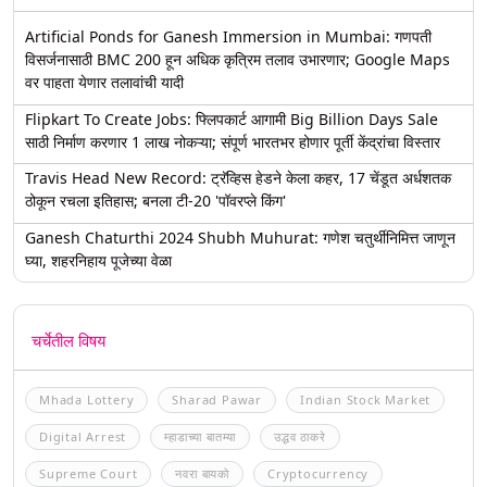
Artificial Ponds for Ganesh Immersion in Mumbai: गणपती
विसर्जनासाठी BMC 200 हून अधिक कृत्रिम तलाव उभारणार; Google Maps
वर पाहता येणार तलावांची यादी
Flipkart To Create Jobs: फ्लिपकार्ट आगामी Big Billion Days Sale
साठी निर्माण करणार 1 लाख नोकऱ्या; संपूर्ण भारतभर होणार पूर्ती केंद्रांचा विस्तार
Travis Head New Record: ट्रॅव्हिस हेडने केला कहर, 17 चेंडूत अर्धशतक
ठोकून रचला इतिहास; बनला टी-20 'पॉवरप्ले किंग'
Ganesh Chaturthi 2024 Shubh Muhurat: गणेश चतुर्थीनिमित्त जाणून
घ्या, शहरनिहाय पूजेच्या वेळा
चर्चेतील विषय
Mhada Lottery
Sharad Pawar
Indian Stock Market
Digital Arrest
म्हाडाच्या बातम्या
उद्धव ठाकरे
Supreme Court
नवरा बायको
Cryptocurrency