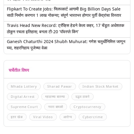
Flipkart To Create Jobs: फ्लिपकार्ट आगामी Big Billion Days Sale
साठी निर्माण करणार 1 लाख नोकऱ्या; संपूर्ण भारतभर होणार पूर्ती केंद्रांचा विस्तार
Travis Head New Record: ट्रॅव्हिस हेडने केला कहर, 17 चेंडूत अर्धशतक
ठोकून रचला इतिहास; बनला टी-20 'पॉवरप्ले किंग'
Ganesh Chaturthi 2024 Shubh Muhurat: गणेश चतुर्थीनिमित्त जाणून
घ्या, शहरनिहाय पूजेच्या वेळा
चर्चेतील विषय
Mhada Lottery
Sharad Pawar
Indian Stock Market
Digital Arrest
म्हाडाच्या बातम्या
उद्धव ठाकरे
Supreme Court
नवरा बायको
Cryptocurrency
इतर खेळ
Viral Video
आरोग्य
Cybercrime