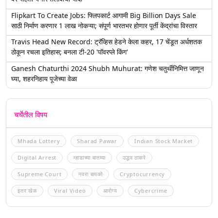
Flipkart To Create Jobs: फ्लिपकार्ट आगामी Big Billion Days Sale
साठी निर्माण करणार 1 लाख नोकऱ्या; संपूर्ण भारतभर होणार पूर्ती केंद्रांचा विस्तार
Travis Head New Record: ट्रॅव्हिस हेडने केला कहर, 17 चेंडूत अर्धशतक
ठोकून रचला इतिहास; बनला टी-20 'पॉवरप्ले किंग'
Ganesh Chaturthi 2024 Shubh Muhurat: गणेश चतुर्थीनिमित्त जाणून
घ्या, शहरनिहाय पूजेच्या वेळा
चर्चेतील विषय
Mhada Lottery
Sharad Pawar
Indian Stock Market
Digital Arrest
म्हाडाच्या बातम्या
उद्धव ठाकरे
Supreme Court
नवरा बायको
Cryptocurrency
इतर खेळ
Viral Video
आरोग्य
Cybercrime