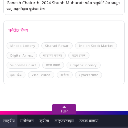
Ganesh Chaturthi 2024 Shubh Muhurat: गणेश चतुर्थीनिमित्त जाणून
घ्या, शहरनिहाय पूजेच्या वेळा
चर्चेतील विषय
Mhada Lottery
Sharad Pawar
Indian Stock Market
Digital Arrest
म्हाडाच्या बातम्या
उद्धव ठाकरे
Supreme Court
नवरा बायको
Cryptocurrency
इतर खेळ
Viral Video
आरोग्य
Cybercrime
राष्ट्रीय
मनोरंजन
क्रीडा
लाइफस्टाइल
ठळक बातम्या