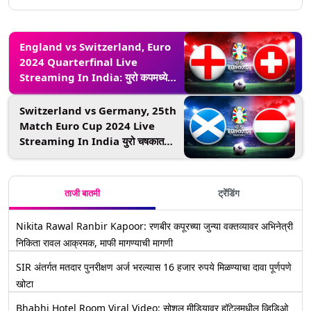
England vs Switzerland, Euro
2024 Quarterfinal Live
Streaming In India: युरो कपमध्ये
आज इंग्लंड आणि स्वित्झर्लंड यांच्यात रंगणार
उपांत्य पूर्व फेरीचा सामना, जाणून घ्या भारतात
Switzerland vs Germany, 25th
कधी अन् कुठे पाहणार लाइव्ह
Match Euro Cup 2024 Live
Streaming In India युरो चषकात
आज स्वित्झर्लंड आणि जर्मनी यांच्यात होणार
रोमांचक सामना, जाणून घ्या भारतात कधी अन्
कुठे पाहणार लाइव्ह
ताजी बातमी
ट्रेंडिंग
Nikita Rawal Ranbir Kapoor: रणबीर कपूरच्या जुन्या वक्तव्यावर अभिनेत्री
निकिता रावल आक्रमक, माफी मागण्याची मागणी
SIR अंतर्गत मतदार पुनरीक्षण अर्ज भरल्यास 16 हजार रुपये मिळण्याचा दावा पूर्णपणे
खोटा
Bhabhi Hotel Room Viral Video: सोशल मीडियावर हॉटेलमधील व्हिडिओ