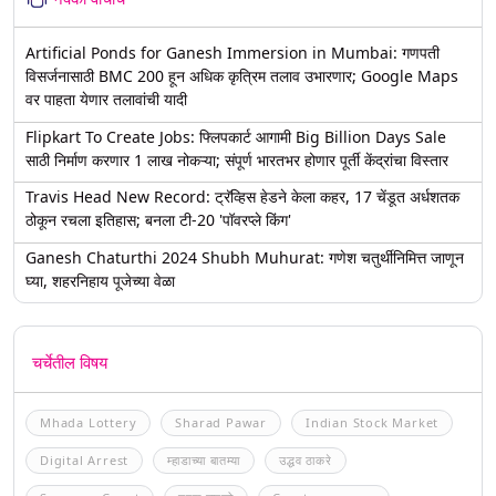
Artificial Ponds for Ganesh Immersion in Mumbai: गणपती
विसर्जनासाठी BMC 200 हून अधिक कृत्रिम तलाव उभारणार; Google Maps
वर पाहता येणार तलावांची यादी
Flipkart To Create Jobs: फ्लिपकार्ट आगामी Big Billion Days Sale
साठी निर्माण करणार 1 लाख नोकऱ्या; संपूर्ण भारतभर होणार पूर्ती केंद्रांचा विस्तार
Travis Head New Record: ट्रॅव्हिस हेडने केला कहर, 17 चेंडूत अर्धशतक
ठोकून रचला इतिहास; बनला टी-20 'पॉवरप्ले किंग'
Ganesh Chaturthi 2024 Shubh Muhurat: गणेश चतुर्थीनिमित्त जाणून
घ्या, शहरनिहाय पूजेच्या वेळा
चर्चेतील विषय
Mhada Lottery
Sharad Pawar
Indian Stock Market
Digital Arrest
म्हाडाच्या बातम्या
उद्धव ठाकरे