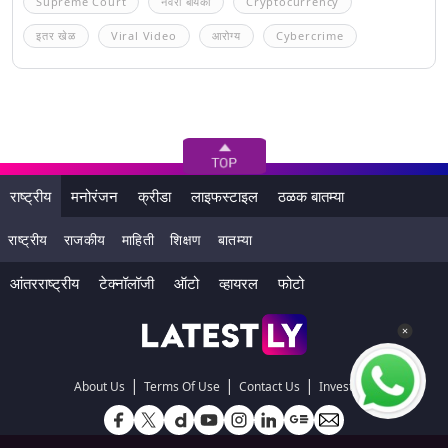
Supreme Court
नवरा बायको
Cryptocurrency
इतर खेळ
Viral Video
आरोग्य
Cybercrime
राष्ट्रीय
मनोरंजन
क्रीडा
लाइफस्टाइल
ठळक बातम्या
राष्ट्रीय
राजकीय
माहिती
शिक्षण
बातम्या
आंतरराष्ट्रीय
टेक्नॉलॉजी
ऑटो
व्हायरल
फोटो
|
|
|
About Us
Terms Of Use
Contact Us
Investors