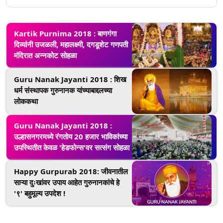
Kartik Purnima 2018 : बाणगंगा
दिव्यांनी उजळली, महालक्ष्मी, दगडूशेट गणपती
मंदिरात अन्नकोट सोहळा
Guru Nanak Jayanti 2018 : शिख
धर्म संस्थापक गुरुनानक यांच्याबाद्दलच्या
लोककथा
Guru Nanak Jayanti 2018 :
उल्हासनगरमध्ये रंगतोय 20 हजार भाविकांच्या
उपस्थितीत केवळ 'हेडफोन्स'वर सत्संग सोहळा
Happy Gurpurab 2018: जीवनातील
साऱ्या दुःखांवर उपाय आहेत गुरुनानकांचे हे
'९' बहुमूल्य उपदेश !