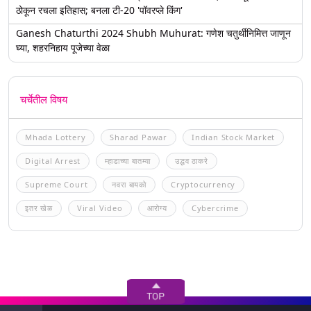
ठोकून रचला इतिहास; बनला टी-20 'पॉवरप्ले किंग'
Ganesh Chaturthi 2024 Shubh Muhurat: गणेश चतुर्थीनिमित्त जाणून
घ्या, शहरनिहाय पूजेच्या वेळा
चर्चेतील विषय
Mhada Lottery
Sharad Pawar
Indian Stock Market
Digital Arrest
म्हाडाच्या बातम्या
उद्धव ठाकरे
Supreme Court
नवरा बायको
Cryptocurrency
इतर खेळ
Viral Video
आरोग्य
Cybercrime