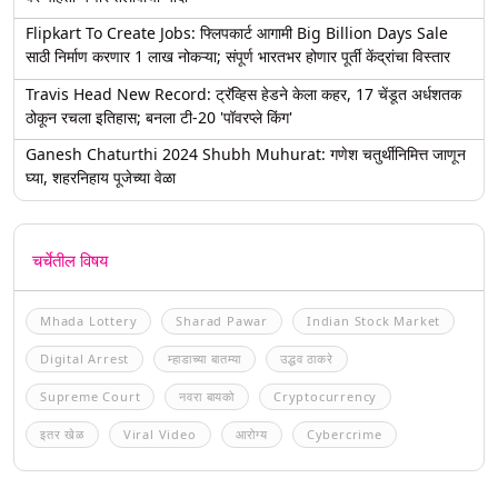
Flipkart To Create Jobs: फ्लिपकार्ट आगामी Big Billion Days Sale
साठी निर्माण करणार 1 लाख नोकऱ्या; संपूर्ण भारतभर होणार पूर्ती केंद्रांचा विस्तार
Travis Head New Record: ट्रॅव्हिस हेडने केला कहर, 17 चेंडूत अर्धशतक
ठोकून रचला इतिहास; बनला टी-20 'पॉवरप्ले किंग'
Ganesh Chaturthi 2024 Shubh Muhurat: गणेश चतुर्थीनिमित्त जाणून
घ्या, शहरनिहाय पूजेच्या वेळा
चर्चेतील विषय
Mhada Lottery
Sharad Pawar
Indian Stock Market
Digital Arrest
म्हाडाच्या बातम्या
उद्धव ठाकरे
Supreme Court
नवरा बायको
Cryptocurrency
इतर खेळ
Viral Video
आरोग्य
Cybercrime