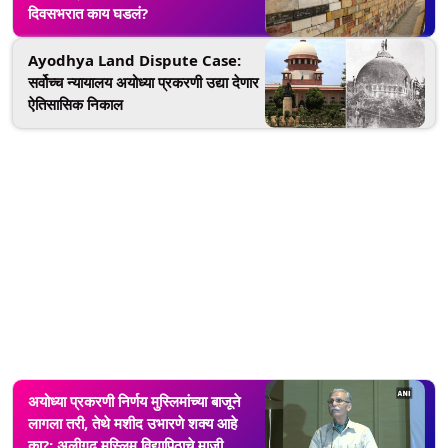
दिवसभरात काय घडलं?
Ayodhya Land Dispute Case:
सर्वोच्च न्यायालय अयोध्या प्रकरणी उद्या देणार
ऐतिसासिक निकाल
अयोध्या प्रकरणी निर्णय मुस्लिमांच्या बाजूने
लागला तरी, तेथे मशीद उभारणे शक्य आहे
का?; अलीगढ मुस्लिम विद्यापिठाचे माजी