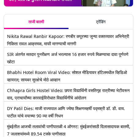
कुलगुरु जमीरउद्दीन शाह यांचा सवाल
ताजी बातमी
ट्रेंडिंग
Nikita Rawal Ranbir Kapoor: रणबीर कपूरच्या जुन्या वक्तव्यावर अभिनेत्री
निकिता रावल आक्रमक, माफी मागण्याची मागणी
SIR अंतर्गत मतदार पुनरीक्षण अर्ज भरल्यास 16 हजार रुपये मिळण्याचा दावा पूर्णपणे
खोटा
Bhabhi Hotel Room Viral Video: सोशल मीडियावर हॉटेलमधील व्हिडिओ
व्हायरल; सायबर सुरक्षेचे मोठे आव्हान
Chhapra Girls Hostel Video: छपरा विद्यार्थिनी वसतिगृह रात्रीच्या भेटीवरून
वाद, प्राचार्यांच्या कारवाईविरोधात विद्यार्थिनींचे आंदोलन
DY Patil Dies: माजी राज्यपाल आणि ज्येष्ठ शिक्षणमहर्षी पद्मश्री डॉ. डी. वाय.
पाटील यांचे वयाच्या 90 व्या वर्षी निधन
मुंबईतील आजची तलावांची पाणीपातळी 4 ऑगस्ट: मुंबईकरांसाठी दिलासादायक बातमी,
7 जलाशयांमध्ये 89.54 टक्के पाणीसाठा