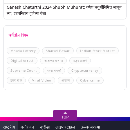
Ganesh Chaturthi 2024 Shubh Muhurat: गणेश चतुर्थीनिमित्त जाणून
घ्या, शहरनिहाय पूजेच्या वेळा
चर्चेतील विषय
Mhada Lottery
Sharad Pawar
Indian Stock Market
Digital Arrest
म्हाडाच्या बातम्या
उद्धव ठाकरे
Supreme Court
नवरा बायको
Cryptocurrency
इतर खेळ
Viral Video
आरोग्य
Cybercrime
राष्ट्रीय
मनोरंजन
क्रीडा
लाइफस्टाइल
ठळक बातम्या