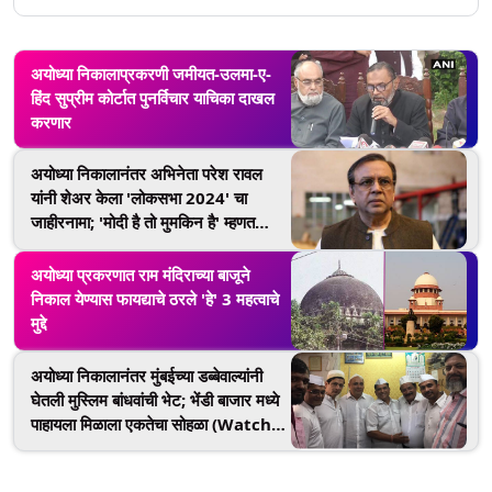
अयोध्या निकालाप्रकरणी जमीयत-उलमा-ए-
हिंद सुप्रीम कोर्टात पुनर्विचार याचिका दाखल
करणार
अयोध्या निकालानंतर अभिनेता परेश रावल
यांनी शेअर केला 'लोकसभा 2024' चा
जाहीरनामा; 'मोदी है तो मुमकिन है' म्हणत
घेतला काँग्रेसला चिमटा
अयोध्या प्रकरणात राम मंदिराच्या बाजूने
निकाल येण्यास फायद्याचे ठरले 'हे' 3 महत्वाचे
मुद्दे
अयोध्या निकालानंतर मुंबईच्या डब्बेवाल्यांनी
घेतली मुस्लिम बांधवांची भेट; भेंडी बाजार मध्ये
पाहायला मिळाला एकतेचा सोहळा (Watch
Video)