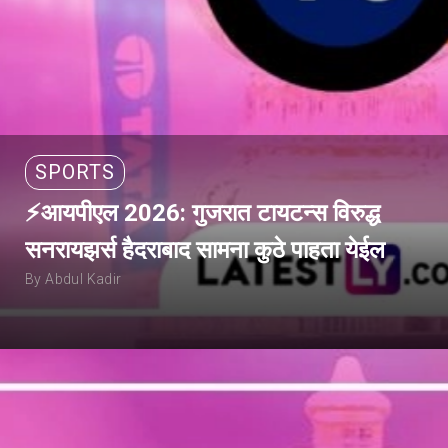
SPORTS
⚡आयपीएल 2026: गुजरात टायटन्स विरुद्ध
सनरायझर्स हैदराबाद सामना कुठे पाहता येईल
By Abdul Kadir