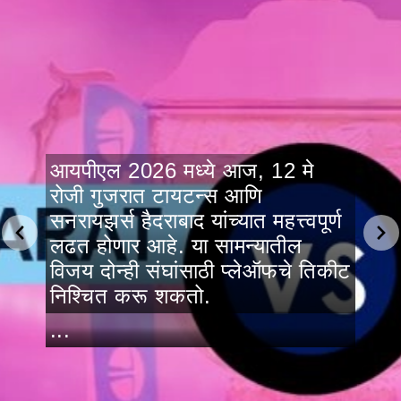
आयपीएल 2026 मध्ये आज, 12 मे
रोजी गुजरात टायटन्स आणि
सनरायझर्स हैदराबाद यांच्यात महत्त्वपूर्ण
लढत होणार आहे. या सामन्यातील
विजय दोन्ही संघांसाठी प्लेऑफचे तिकीट
निश्चित करू शकतो.
...