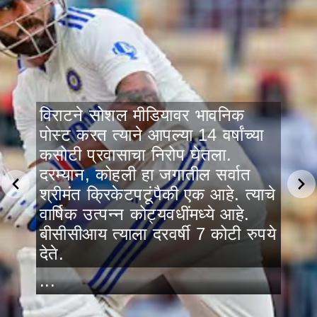
विराटने सोशल मीडियावर भावनिक
पोस्ट करत त्याने आपल्या 14 वर्षांच्या
कसोटी प्रवासाचा निरोप घेतला.
दरम्यान, कोहली हा जगातील सर्वात
श्रीमंत क्रिकेटपटूंपैकी एक आहे. त्याचे
वार्षिक उत्पन्न कोट्यवधींमध्ये आहे.
बीसीसीआय त्याला दरवर्षी 7 कोटी रुपये
देते.
...