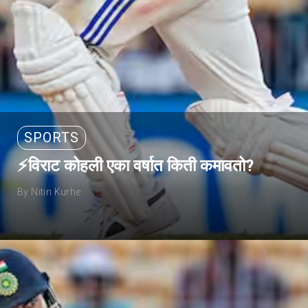
SPORTS
⚡विराट कोहली एका वर्षात किती कमावतो?
By Nitin Kurhe