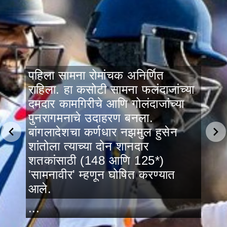
पहिला सामना रोमांचक अनिर्णित
राहिला. हा कसोटी सामना फलंदाजांच्या
दमदार कामगिरीचे आणि गोलंदाजांच्या
पुनरागमनाचे उदाहरण बनला.
बांगलादेशचा कर्णधार नझमुल हुसेन
शांतोला त्याच्या दोन शानदार
शतकांसाठी (148 आणि 125*)
'सामनावीर' म्हणून घोषित करण्यात
आले.
...