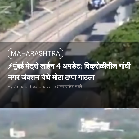
MAHARASHTRA
⚡मुंबई मेट्रो लाईन 4 अपडेट: विक्रोळीतील गांधी
नगर जंक्शन येथे मोठा टप्पा गाठला
By Annasaheb Chavare अण्णासाहेब चवरे