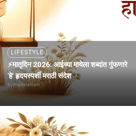
LIFESTYLE
⚡मातृदिन 2026: आईच्या मायेला शब्दांत गुंफणारे
'हे' हृदयस्पर्शी मराठी संदेश
By Krishna Ram