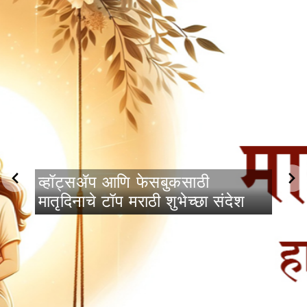
व्हॉट्सॲप आणि फेसबुकसाठी
मातृदिनाचे टॉप मराठी शुभेच्छा संदेश