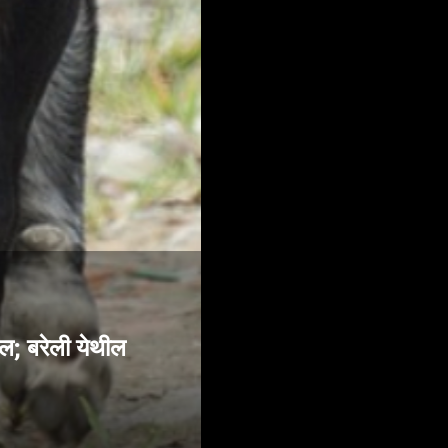
ल; बरेली येथील