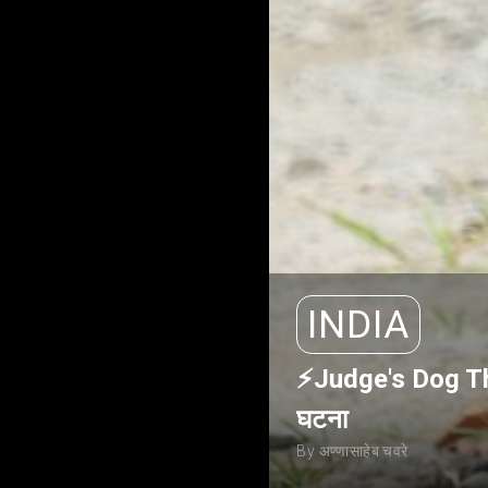
INDIA
⚡Judge's Dog Theft:
घटना
By अण्णासाहेब चवरे