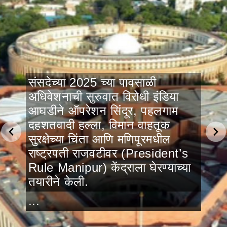
संसदेच्या 2025 च्या पावसाळी
अधिवेशनाची सुरुवात विरोधी इंडिया
आघडीने ऑपरेशन सिंदूर, पहलगाम
दहशतवादी हल्ला, विमान वाहतूक
सुरक्षेच्या चिंता आणि मणिपूरमधील
राष्ट्रपती राजवटीवर (President’s
Rule Manipur) केंद्राला घेरण्याच्या
तयारीने केली.
...