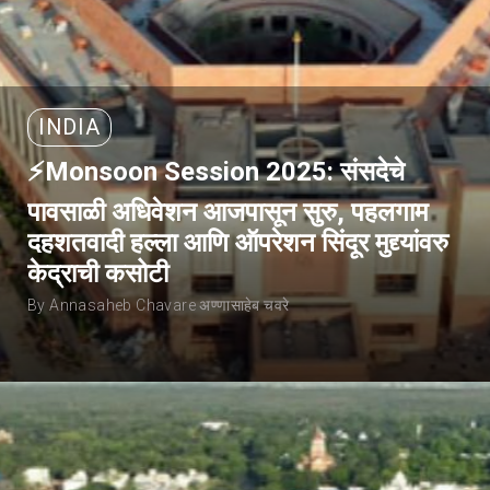
INDIA
⚡Monsoon Session 2025: संसदेचे
पावसाळी अधिवेशन आजपासून सुरु, पहलगाम
दहशतवादी हल्ला आणि ऑपरेशन सिंदूर मुद्द्यांवरु
केद्राची कसोटी
By Annasaheb Chavare अण्णासाहेब चवरे