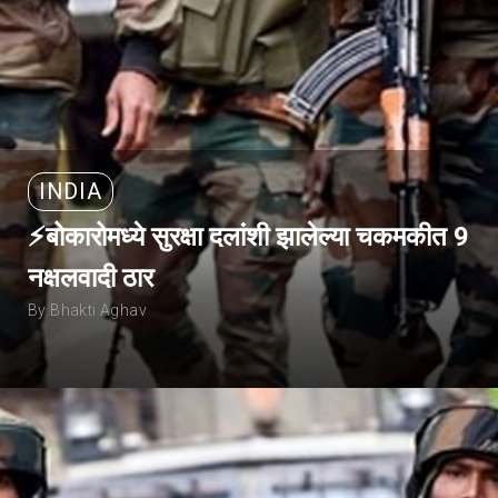
INDIA
⚡बोकारोमध्ये सुरक्षा दलांशी झालेल्या चकमकीत 9
नक्षलवादी ठार
By Bhakti Aghav