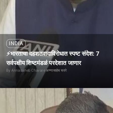
INDIA
⚡भारताचा दहशतवादाविरोधात स्पष्ट संदेश: 7
सर्वपक्षीय शिष्टमंडळं परदेशात जाणार
By Annasaheb Chavare अण्णासाहेब चवरे