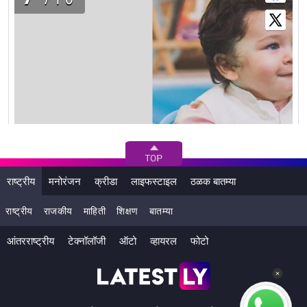
राष्ट्रीय
मनोरंजन
क्रीडा
लाइफस्टाइल
ठळक बातम्या
राष्ट्रीय
राजकीय
माहिती
शिक्षण
बातम्या
आंतरराष्ट्रीय
टेक्नॉलॉजी
ऑटो
व्हायरल
फोटो
तैमुरचे लाघवी हास्य. (Photo Credit : Instagram)