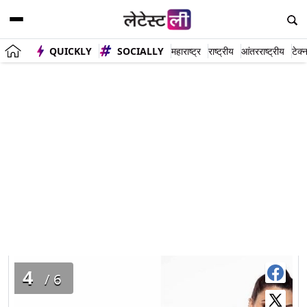
QUICKLY
SOCIALLY
महाराष्ट्र
राष्ट्रीय
आंतरराष्ट्रीय
टेक्
ओल्या केसांमधील शर्लिनचा हा फोटो पाहून तुम्हीही व्हाल घायाळ
4
/6