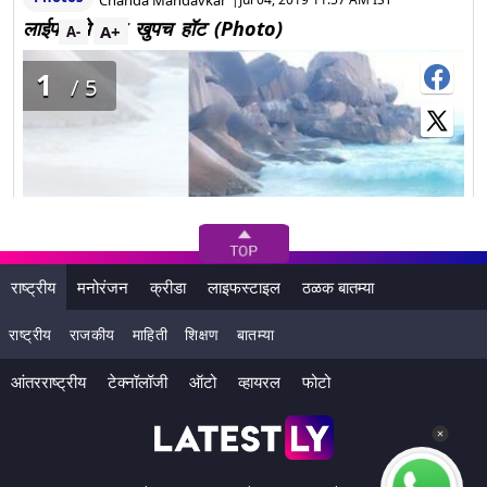
लाईफमध्ये आहे खुपच हॉट (Photo)
A+
A-
1
/5
राष्ट्रीय
मनोरंजन
क्रीडा
लाइफस्टाइल
ठळक बातम्या
राष्ट्रीय
राजकीय
माहिती
शिक्षण
बातम्या
आंतरराष्ट्रीय
टेक्नॉलॉजी
ऑटो
व्हायरल
फोटो
- तारक मेहता का उल्टा चश्मा या कार्यक्रमातून रिपोर्टरची भुमिका
साकारणी स्टार तिच्या रिलअल लाईफमध्ये फारच बोल्ड असून तिचे