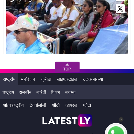
राष्ट्रीय
मनोरंजन
क्रीडा
लाइफस्टाइल
ठळक बातम्या
राष्ट्रीय
राजकीय
माहिती
शिक्षण
बातम्या
पतंगावर 'स्टॅच्यू ऑफ युनिटी' ची प्रतिमा साकारण्यात आली होती.
आंतरराष्ट्रीय
टेक्नॉलॉजी
ऑटो
व्हायरल
फोटो
(Photo Credits: @Hemisha_Bjp Twitter)