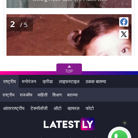
2
/5
राष्ट्रीय
मनोरंजन
क्रीडा
लाइफस्टाइल
ठळक बातम्या
राष्ट्रीय
राजकीय
माहिती
शिक्षण
बातम्या
आंतरराष्ट्रीय
टेक्नॉलॉजी
ऑटो
व्हायरल
फोटो
डॉ.बाबासाहेब आंबेडकर ह्या मराठी सिनेमातून तिने अभिनयाची
सुरुवात केली. मुन्नाभाई एम.बी.बी.एस., लगे रहो मुन्नाभाई इत्यादी