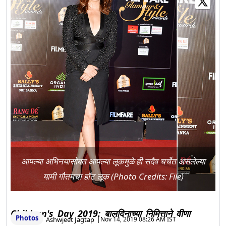
आपल्या अभिनयासोबत आपल्या लूकमुळे ही सदैव चर्चेत असलेल्या
यामी गौतमचा हॉट लूक (Photo Credits: File)
Children's Day 2019: बालदिनाच्या निमित्ताने वीणा
Photos
Ashwjeet Jagtap
|
Nov 14, 2019 08:26 AM IST