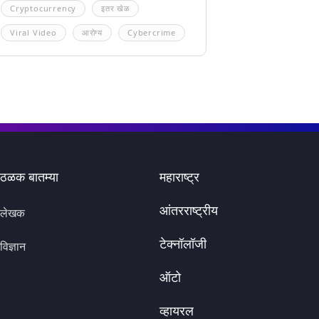
Cryptocurrency
इतर खेळ
Viral Video
आरोग्य
Cybercrime
ठळक बातम्या
महाराष्ट्र
आंतरराष्ट्रीय
लेखक
टेक्नॉलॉजी
विज्ञान
ऑटो
व्हायरल