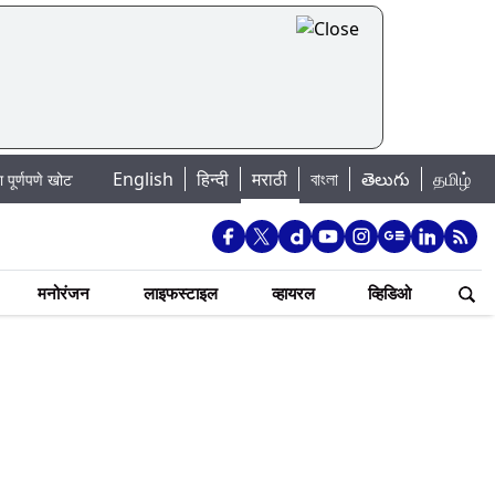
|
English
हिन्दी
मराठी
বাংলা
తెలుగు
தமிழ்
ोटा
Mumbai Lake Water Levels: मुंबई पाणीपुरवठा अपडेट: शहरातील 7 तलावांमध
मनोरंजन
लाइफस्टाइल
व्हायरल
व्हिडिओ