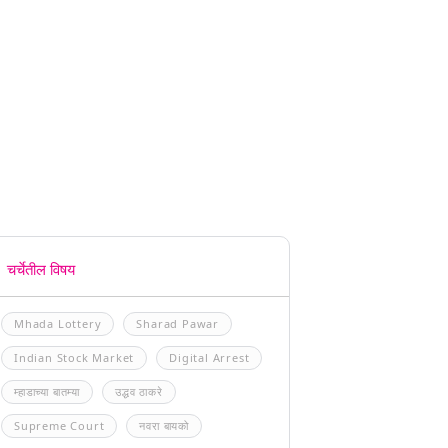
चर्चेतील विषय
Mhada Lottery
Sharad Pawar
Indian Stock Market
Digital Arrest
म्हाडाच्या बातम्या
उद्धव ठाकरे
Supreme Court
नवरा बायको