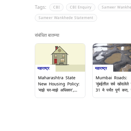
Tags:
CBI
CBI Enquiry
Sameer Wankh
Sameer Wankhede Statement
संबंधित बातम्या
महाराष्ट्र
महाराष्ट्र
Maharashtra State
Mumbai Roads:
New Housing Policy:
'मुंबईतील सर्व खोदलेले र
'माझे घर-माझे अधिकार',
31 मे पर्यंत पूर्ण करा,
राज्याचे नवीन गृहनिर्माण
रस्त्यांचे काम नको';
धोरण जाहीर; राज्य
Ashish Shelar यांच
मंत्रिमंडळ बैठकीत महत्त्वाचे
बीएमसीला निर्देश
निर्णय