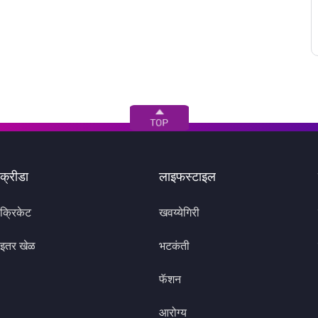
क्रीडा
लाइफस्टाइल
क्रिकेट
खवय्येगिरी
इतर खेळ
भटकंती
फॅशन
आरोग्य