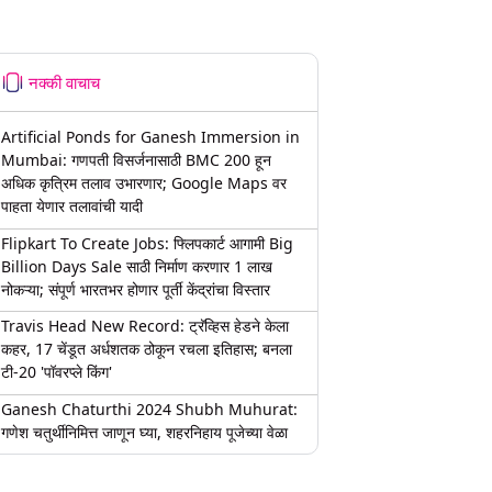
नक्की वाचाच
Artificial Ponds for Ganesh Immersion in
Mumbai: गणपती विसर्जनासाठी BMC 200 हून
अधिक कृत्रिम तलाव उभारणार; Google Maps वर
पाहता येणार तलावांची यादी
Flipkart To Create Jobs: फ्लिपकार्ट आगामी Big
Billion Days Sale साठी निर्माण करणार 1 लाख
नोकऱ्या; संपूर्ण भारतभर होणार पूर्ती केंद्रांचा विस्तार
Travis Head New Record: ट्रॅव्हिस हेडने केला
कहर, 17 चेंडूत अर्धशतक ठोकून रचला इतिहास; बनला
टी-20 'पॉवरप्ले किंग'
Ganesh Chaturthi 2024 Shubh Muhurat:
गणेश चतुर्थीनिमित्त जाणून घ्या, शहरनिहाय पूजेच्या वेळा