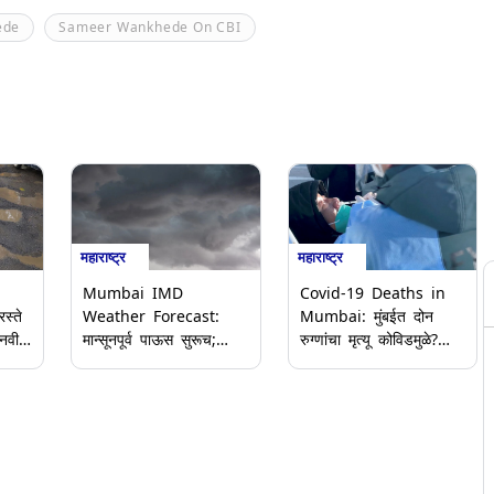
ede
Sameer Wankhede On CBI
महाराष्ट्र
महाराष्ट्र
Mumbai IMD
Covid-19 Deaths in
स्ते
Weather Forecast:
Mumbai: मुंबईत दोन
 नवीन
मान्सूनपूर्व पाऊस सुरूच;
रुग्णांचा मृत्यू कोविडमुळे?
मुंबई, ठाणे आणि रायगडसाठी
नेमके कारण काय? बीएमसीने
े
Yellow Alert; जाणून घ्या
दिली महिती, घ्या जाणून
आयएमडी हवामान अंदाज